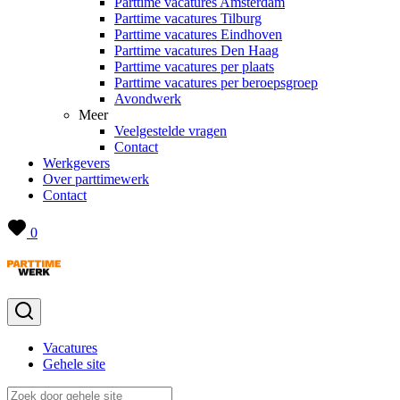
Parttime vacatures Amsterdam
Parttime vacatures Tilburg
Parttime vacatures Eindhoven
Parttime vacatures Den Haag
Parttime vacatures per plaats
Parttime vacatures per beroepsgroep
Avondwerk
Meer
Veelgestelde vragen
Contact
Werkgevers
Over parttimewerk
Contact
0
Vacatures
Gehele site