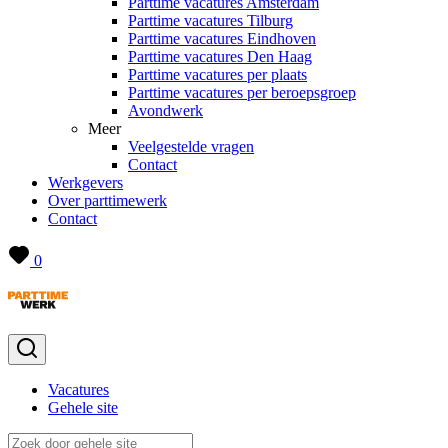
Parttime vacatures Amsterdam
Parttime vacatures Tilburg
Parttime vacatures Eindhoven
Parttime vacatures Den Haag
Parttime vacatures per plaats
Parttime vacatures per beroepsgroep
Avondwerk
Meer
Veelgestelde vragen
Contact
Werkgevers
Over parttimewerk
Contact
0
Vacatures
Gehele site