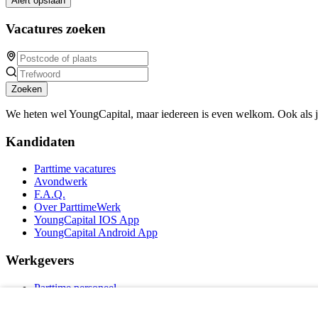
Alert opslaan
Vacatures zoeken
Zoeken
We heten wel YoungCapital, maar iedereen is even welkom. Ook als 
Kandidaten
Parttime vacatures
Avondwerk
F.A.Q.
Over ParttimeWerk
YoungCapital IOS App
YoungCapital Android App
Werkgevers
Parttime personeel
Vacature aanmelden
Bereken uw tarief