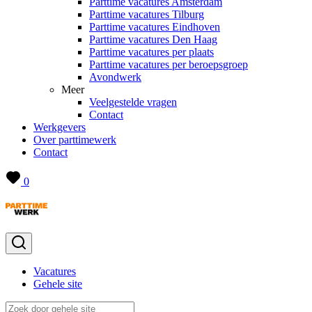
Parttime vacatures Amsterdam
Parttime vacatures Tilburg
Parttime vacatures Eindhoven
Parttime vacatures Den Haag
Parttime vacatures per plaats
Parttime vacatures per beroepsgroep
Avondwerk
Meer
Veelgestelde vragen
Contact
Werkgevers
Over parttimewerk
Contact
0
Vacatures
Gehele site