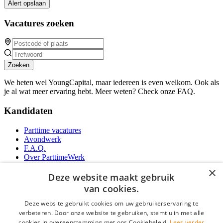
Alert opslaan
Vacatures zoeken
Zoeken
We heten wel YoungCapital, maar iedereen is even welkom. Ook als
je al wat meer ervaring hebt. Meer weten? Check onze FAQ.
Kandidaten
Parttime vacatures
Avondwerk
F.A.Q.
Over ParttimeWerk
YoungCapital IOS App
×
YoungCapital Android App
Deze website maakt gebruik
van cookies.
Werkgevers
Deze website gebruikt cookies om uw gebruikerservaring te
verbeteren. Door onze website te gebruiken, stemt u in met alle
Parttime personeel
cookies in overeenstemming met ons Cookiebeleid.
Lees verder
Vacature aanmelden