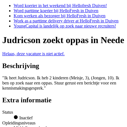
Word koerier in het weekend bij Hellofresh Duiven!
Word parttime koerier bij HelloFresh in Duiven
Kom werken als bezorger bij HelloFresh in Duiven
Work as a parttime delivery driver at HelloFresh in Duiven
YoungCapital is landelijk op zoek naar nieuwe recruiters!
Judricson zoekt oppas in Neede
Helaas, deze vacature is niet actief.
Beschrijving
"Ik heet Judricson. Ik heb 2 kinderen (Meisje, 3), (Jongen, 10). Ik
ben op zoek naar een oppas. Stuur gerust een berichtje voor een
kennismakingsgesprek."
Extra informatie
Status
Inactief
Opleidingsniveaus