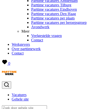
Parttime vacatures Amsterdam
Parttime vacatures Tilburg
Parttime vacatures Eindhoven
Parttime vacatures Den Haag
Parttime vacatures per plaats
Parttime vacatures per beroepsgroep
Avondwerk
Meer
Veelgestelde vragen
Contact
Werkgevers
Over parttimewerk
Contact
0
Vacatures
Gehele site