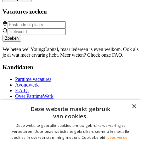
Vacatures zoeken
Zoeken
We heten wel YoungCapital, maar iedereen is even welkom. Ook als
je al wat meer ervaring hebt. Meer weten? Check onze FAQ.
Kandidaten
Parttime vacatures
Avondwerk
F.A.Q.
Over ParttimeWerk
YoungCapital IOS App
×
YoungCapital Android App
Deze website maakt gebruik
van cookies.
Werkgevers
Deze website gebruikt cookies om uw gebruikerservaring te
verbeteren. Door onze website te gebruiken, stemt u in met alle
Parttime personeel
cookies in overeenstemming met ons Cookiebeleid.
Lees verder
Vacature aanmelden