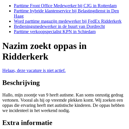
Parttime Front Office Medewerker bij CJG in Rotterdam
Parttime hybride klantenservice bij Belastingdienst in Den
Haag
Word parttime magazijn medewerker bij FedEx Ridderkerk
Bedieningsmedewerker in de buurt van Dordrecht
Parttime verkoopspecialist KPN in Schiedam
Nazim zoekt oppas in
Ridderkerk
Helaas, deze vacature is niet actief.
Beschrijving
Hallo, mijn zoontje van 9 heeft autisme. Kan soms onrustig gedrag
vertonen. Vooral als hij op vreemde plekken komt. Wij zoeken een
oppas die ervaring heeft met autistische kinderen. De oppas hebben
we incidenteel in het weekend nodig.
Extra informatie