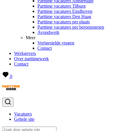
Parttime vacatures Amsterdam
Parttime vacatures Tilburg
Parttime vacatures Eindhoven
Parttime vacatures Den Haag
Parttime vacatures per plaats
Parttime vacatures per beroepsgroep
Avondwerk
Meer
Veelgestelde vragen
Contact
Werkgevers
Over parttimewerk
Contact
0
Vacatures
Gehele site