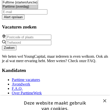
Alert opslaan
Vacatures zoeken
Zoeken
We heten wel YoungCapital, maar iedereen is even welkom. Ook als
je al wat meer ervaring hebt. Meer weten? Check onze FAQ.
Kandidaten
Parttime vacatures
Avondwerk
F.A.Q.
Over ParttimeWerk
YoungCapital IOS App
×
YoungCapital Android App
Deze website maakt gebruik
van cookies.