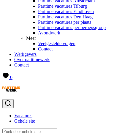
Parttime vacatures Amsterdam
Parttime vacatures Tilburg
Parttime vacatures Eindhoven
Parttime vacatures Den Haag
Parttime vacatures per plaats
Parttime vacatures per beroepsgroep
Avondwerk
Meer
Veelgestelde vragen
Contact
Werkgevers
Over parttimewerk
Contact
0
Vacatures
Gehele site