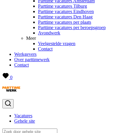
Parttime vacatures Amsterdam
Parttime vacatures Tilburg
Parttime vacatures Eindhoven
Parttime vacatures Den Haag
Parttime vacatures per plaats
Parttime vacatures per beroepsgroep
Avondwerk
Meer
Veelgestelde vragen
Contact
Werkgevers
Over parttimewerk
Contact
0
Vacatures
Gehele site