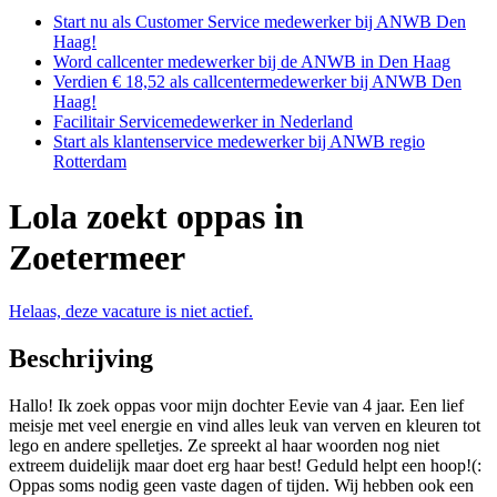
Start nu als Customer Service medewerker bij ANWB Den
Haag!
Word callcenter medewerker bij de ANWB in Den Haag
Verdien € 18,52 als callcentermedewerker bij ANWB Den
Haag!
Facilitair Servicemedewerker in Nederland
Start als klantenservice medewerker bij ANWB regio
Rotterdam
Lola zoekt oppas in
Zoetermeer
Helaas, deze vacature is niet actief.
Beschrijving
Hallo! Ik zoek oppas voor mijn dochter Eevie van 4 jaar. Een lief
meisje met veel energie en vind alles leuk van verven en kleuren tot
lego en andere spelletjes. Ze spreekt al haar woorden nog niet
extreem duidelijk maar doet erg haar best! Geduld helpt een hoop!(:
Oppas soms nodig geen vaste dagen of tijden. Wij hebben ook een