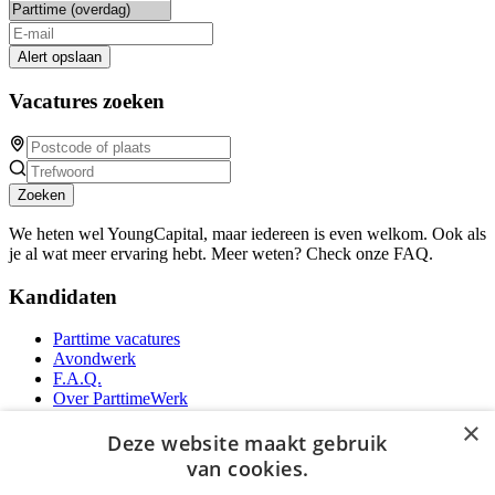
Alert opslaan
Vacatures zoeken
Zoeken
We heten wel YoungCapital, maar iedereen is even welkom. Ook als
je al wat meer ervaring hebt. Meer weten? Check onze FAQ.
Kandidaten
Parttime vacatures
Avondwerk
F.A.Q.
Over ParttimeWerk
YoungCapital IOS App
×
YoungCapital Android App
Deze website maakt gebruik
van cookies.
Werkgevers