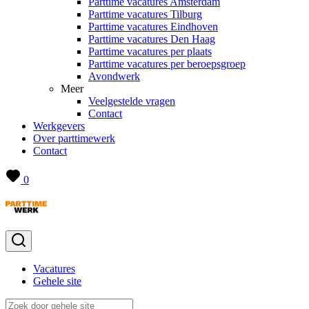
Parttime vacatures Amsterdam
Parttime vacatures Tilburg
Parttime vacatures Eindhoven
Parttime vacatures Den Haag
Parttime vacatures per plaats
Parttime vacatures per beroepsgroep
Avondwerk
Meer
Veelgestelde vragen
Contact
Werkgevers
Over parttimewerk
Contact
0
Vacatures
Gehele site