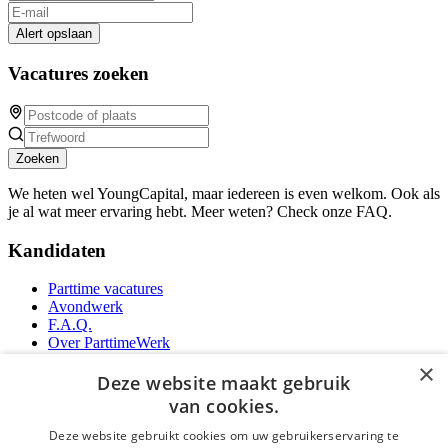
Alert opslaan
Vacatures zoeken
Zoeken
We heten wel YoungCapital, maar iedereen is even welkom. Ook als
je al wat meer ervaring hebt. Meer weten? Check onze FAQ.
Kandidaten
Parttime vacatures
Avondwerk
F.A.Q.
Over ParttimeWerk
YoungCapital IOS App
×
YoungCapital Android App
Deze website maakt gebruik
van cookies.
Werkgevers
Deze website gebruikt cookies om uw gebruikerservaring te