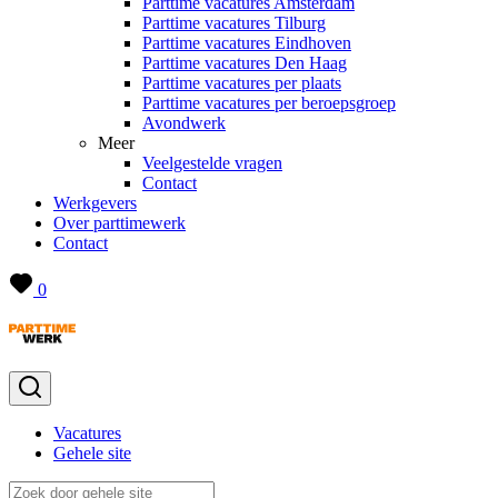
Parttime vacatures Amsterdam
Parttime vacatures Tilburg
Parttime vacatures Eindhoven
Parttime vacatures Den Haag
Parttime vacatures per plaats
Parttime vacatures per beroepsgroep
Avondwerk
Meer
Veelgestelde vragen
Contact
Werkgevers
Over parttimewerk
Contact
0
Vacatures
Gehele site