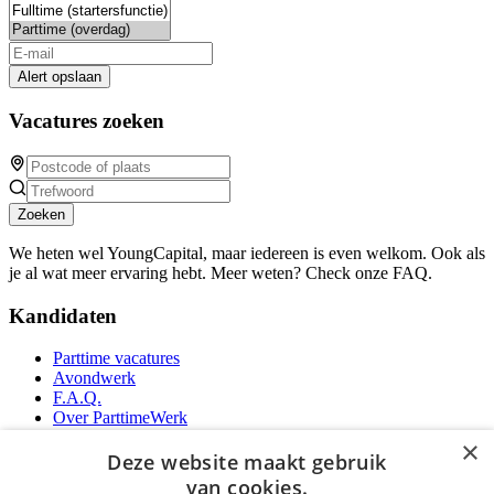
Alert opslaan
Vacatures zoeken
Zoeken
We heten wel YoungCapital, maar iedereen is even welkom. Ook als
je al wat meer ervaring hebt. Meer weten? Check onze FAQ.
Kandidaten
Parttime vacatures
Avondwerk
F.A.Q.
Over ParttimeWerk
YoungCapital IOS App
×
YoungCapital Android App
Deze website maakt gebruik
van cookies.