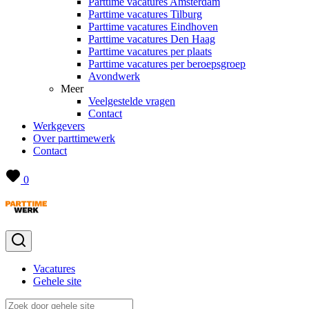
Parttime vacatures Amsterdam
Parttime vacatures Tilburg
Parttime vacatures Eindhoven
Parttime vacatures Den Haag
Parttime vacatures per plaats
Parttime vacatures per beroepsgroep
Avondwerk
Meer
Veelgestelde vragen
Contact
Werkgevers
Over parttimewerk
Contact
0
Vacatures
Gehele site