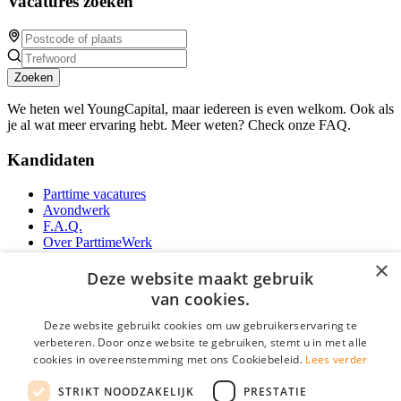
Vacatures zoeken
Zoeken
We heten wel YoungCapital, maar iedereen is even welkom. Ook als
je al wat meer ervaring hebt. Meer weten? Check onze FAQ.
Kandidaten
Parttime vacatures
Avondwerk
F.A.Q.
Over ParttimeWerk
YoungCapital IOS App
×
YoungCapital Android App
Deze website maakt gebruik
van cookies.
Werkgevers
Deze website gebruikt cookies om uw gebruikerservaring te
verbeteren. Door onze website te gebruiken, stemt u in met alle
Parttime personeel
cookies in overeenstemming met ons Cookiebeleid.
Lees verder
Vacature aanmelden
Bereken uw tarief
STRIKT NOODZAKELIJK
PRESTATIE
Partners