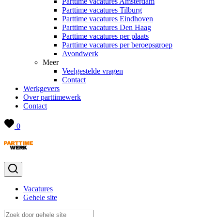
Parttime vacatures Amsterdam
Parttime vacatures Tilburg
Parttime vacatures Eindhoven
Parttime vacatures Den Haag
Parttime vacatures per plaats
Parttime vacatures per beroepsgroep
Avondwerk
Meer
Veelgestelde vragen
Contact
Werkgevers
Over parttimewerk
Contact
0
Vacatures
Gehele site