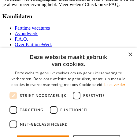
je al wat meer ervaring hebt. Meer weten? Check onze FAQ.
Kandidaten
Parttime vacatures
Avondwerk
F.A.Q.
Over ParttimeWerk
YoungCapital IOS App
×
YoungCapital Android App
Deze website maakt gebruik
van cookies.
Werkgevers
Deze website gebruikt cookies om uw gebruikerservaring te
verbeteren. Door onze website te gebruiken, stemt u in met alle
Parttime personeel
cookies in overeenstemming met ons Cookiebeleid.
Lees verder
Vacature aanmelden
Bereken uw tarief
STRIKT NOODZAKELIJK
PRESTATIE
Partners
Contact
TARGETING
FUNCTIONEEL
Social
NIET-GECLASSIFICEERD