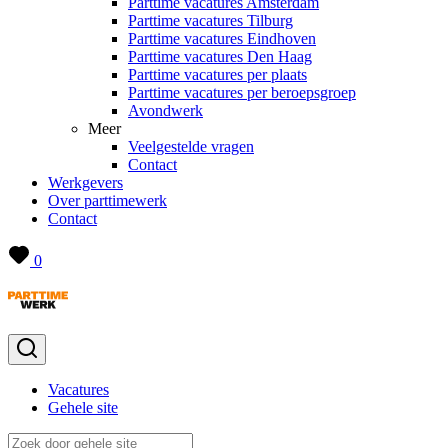
Parttime vacatures Amsterdam
Parttime vacatures Tilburg
Parttime vacatures Eindhoven
Parttime vacatures Den Haag
Parttime vacatures per plaats
Parttime vacatures per beroepsgroep
Avondwerk
Meer
Veelgestelde vragen
Contact
Werkgevers
Over parttimewerk
Contact
0
Vacatures
Gehele site