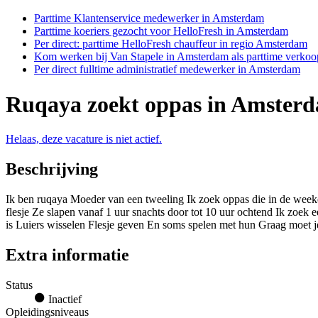
Parttime Klantenservice medewerker in Amsterdam
Parttime koeriers gezocht voor HelloFresh in Amsterdam
Per direct: parttime HelloFresh chauffeur in regio Amsterdam
Kom werken bij Van Stapele in Amsterdam als parttime verk
Per direct fulltime administratief medewerker in Amsterdam
Ruqaya zoekt oppas in Amster
Helaas, deze vacature is niet actief.
Beschrijving
Ik ben ruqaya Moeder van een tweeling Ik zoek oppas die in de weeken
flesje Ze slapen vanaf 1 uur snachts door tot 10 uur ochtend Ik zoek een
is Luiers wisselen Flesje geven En soms spelen met hun Graag moet je
Extra informatie
Status
Inactief
Opleidingsniveaus