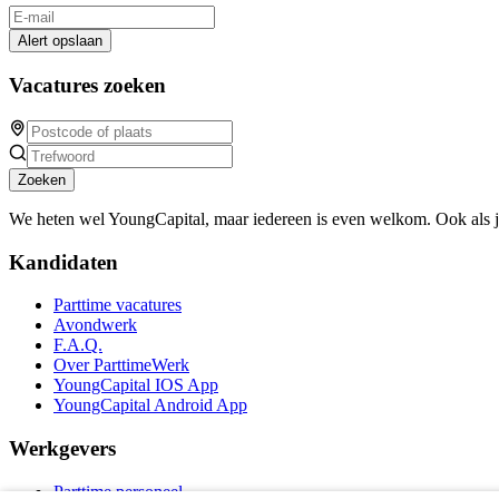
Alert opslaan
Vacatures zoeken
Zoeken
We heten wel YoungCapital, maar iedereen is even welkom. Ook als 
Kandidaten
Parttime vacatures
Avondwerk
F.A.Q.
Over ParttimeWerk
YoungCapital IOS App
YoungCapital Android App
Werkgevers
Parttime personeel