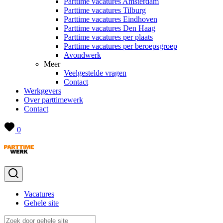
Parttime vacatures Amsterdam
Parttime vacatures Tilburg
Parttime vacatures Eindhoven
Parttime vacatures Den Haag
Parttime vacatures per plaats
Parttime vacatures per beroepsgroep
Avondwerk
Meer
Veelgestelde vragen
Contact
Werkgevers
Over parttimewerk
Contact
0
Vacatures
Gehele site