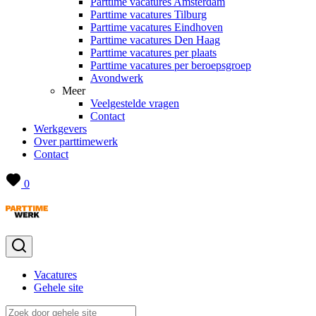
Parttime vacatures Amsterdam
Parttime vacatures Tilburg
Parttime vacatures Eindhoven
Parttime vacatures Den Haag
Parttime vacatures per plaats
Parttime vacatures per beroepsgroep
Avondwerk
Meer
Veelgestelde vragen
Contact
Werkgevers
Over parttimewerk
Contact
0
Vacatures
Gehele site