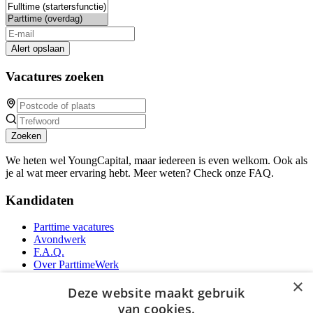
Alert opslaan
Vacatures zoeken
Zoeken
We heten wel YoungCapital, maar iedereen is even welkom. Ook als
je al wat meer ervaring hebt. Meer weten? Check onze FAQ.
Kandidaten
Parttime vacatures
Avondwerk
F.A.Q.
Over ParttimeWerk
YoungCapital IOS App
×
YoungCapital Android App
Deze website maakt gebruik
van cookies.