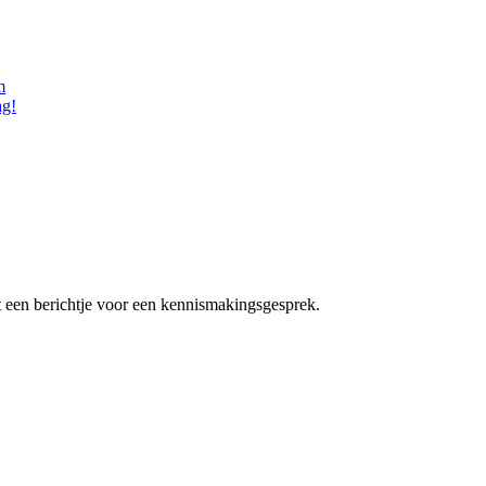
m
ag!
st een berichtje voor een kennismakingsgesprek.