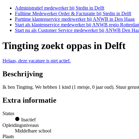
Administratief medewerker bij Stedin in Delft
Fulltime Medewerker Order & Facturatie bij Stedin in Delft
Parttime klantenservice medewerker bij ANWB in Den Haag
Start als klantenservice medewerker bij ANWB regio Rotterda
Start nu als Customer Service medewerker bij ANWB Den Ha
Tingting zoekt oppas in Delft
Helaas, deze vacature is niet actief.
Beschrijving
Ik ben Tingting. We hebben 1 kind (1 meisje, 0 jaar oud). Stuur geru
Extra informatie
Status
Inactief
Opleidingsniveaus
Middelbare school
Plaats