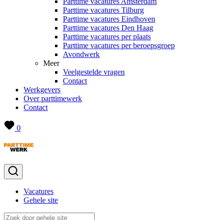
Parttime vacatures Amsterdam
Parttime vacatures Tilburg
Parttime vacatures Eindhoven
Parttime vacatures Den Haag
Parttime vacatures per plaats
Parttime vacatures per beroepsgroep
Avondwerk
Meer
Veelgestelde vragen
Contact
Werkgevers
Over parttimewerk
Contact
0
Vacatures
Gehele site