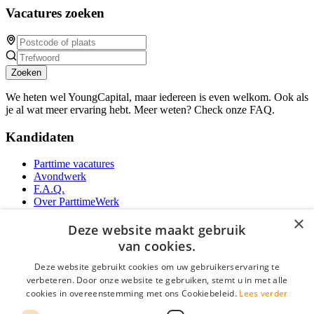
Vacatures zoeken
Zoeken
We heten wel YoungCapital, maar iedereen is even welkom. Ook als
je al wat meer ervaring hebt. Meer weten? Check onze FAQ.
Kandidaten
Parttime vacatures
Avondwerk
F.A.Q.
Over ParttimeWerk
YoungCapital IOS App
×
YoungCapital Android App
Deze website maakt gebruik
van cookies.
Werkgevers
Deze website gebruikt cookies om uw gebruikerservaring te
verbeteren. Door onze website te gebruiken, stemt u in met alle
Parttime personeel
cookies in overeenstemming met ons Cookiebeleid.
Lees verder
Vacature aanmelden
Bereken uw tarief