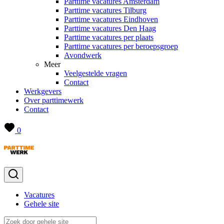
Parttime vacatures Amsterdam
Parttime vacatures Tilburg
Parttime vacatures Eindhoven
Parttime vacatures Den Haag
Parttime vacatures per plaats
Parttime vacatures per beroepsgroep
Avondwerk
Meer
Veelgestelde vragen
Contact
Werkgevers
Over parttimewerk
Contact
0
Vacatures
Gehele site