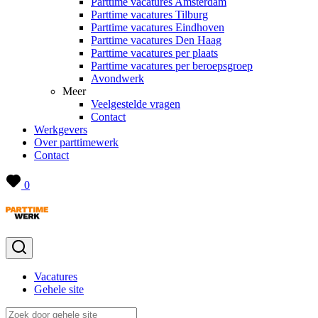
Parttime vacatures Amsterdam
Parttime vacatures Tilburg
Parttime vacatures Eindhoven
Parttime vacatures Den Haag
Parttime vacatures per plaats
Parttime vacatures per beroepsgroep
Avondwerk
Meer
Veelgestelde vragen
Contact
Werkgevers
Over parttimewerk
Contact
0
Vacatures
Gehele site