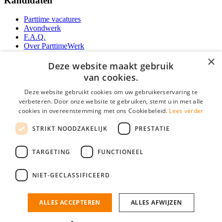
Kandidaten
Parttime vacatures
Avondwerk
F.A.Q.
Over ParttimeWerk
YoungCapital IOS App
×
YoungCapital Android App
Deze website maakt gebruik
van cookies.
Werkgevers
Deze website gebruikt cookies om uw gebruikerservaring te
verbeteren. Door onze website te gebruiken, stemt u in met alle
Parttime personeel
cookies in overeenstemming met ons Cookiebeleid.
Lees verder
Vacature aanmelden
Bereken uw tarief
STRIKT NOODZAKELIJK
PRESTATIE
Partners
Contact
TARGETING
FUNCTIONEEL
Social
NIET-GECLASSIFICEERD
ALLES ACCEPTEREN
ALLES AFWIJZEN
ParttimeWerk.nl is onderdeel van YoungCapital • © 2026 • KvK nr: 34199416 •
Algemene voorwaarden
•
Privacy
Contact
•
YoungCapital score