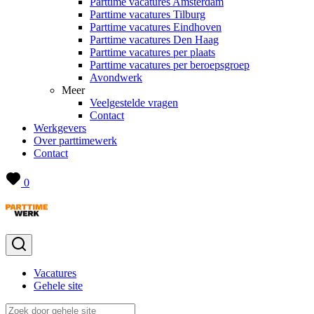
Parttime vacatures Amsterdam
Parttime vacatures Tilburg
Parttime vacatures Eindhoven
Parttime vacatures Den Haag
Parttime vacatures per plaats
Parttime vacatures per beroepsgroep
Avondwerk
Meer
Veelgestelde vragen
Contact
Werkgevers
Over parttimewerk
Contact
0
Vacatures
Gehele site