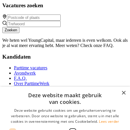
Vacatures zoeken
Zoeken
We heten wel YoungCapital, maar iedereen is even welkom. Ook als
je al wat meer ervaring hebt. Meer weten? Check onze FAQ.
Kandidaten
Parttime vacatures
Avondwerk
F.A.Q.
Over ParttimeWerk
YoungCapital IOS App
×
YoungCapital Android App
Deze website maakt gebruik
van cookies.
Werkgevers
Deze website gebruikt cookies om uw gebruikerservaring te
verbeteren. Door onze website te gebruiken, stemt u in met alle
Parttime personeel
cookies in overeenstemming met ons Cookiebeleid.
Lees verder
Vacature aanmelden
Bereken uw tarief