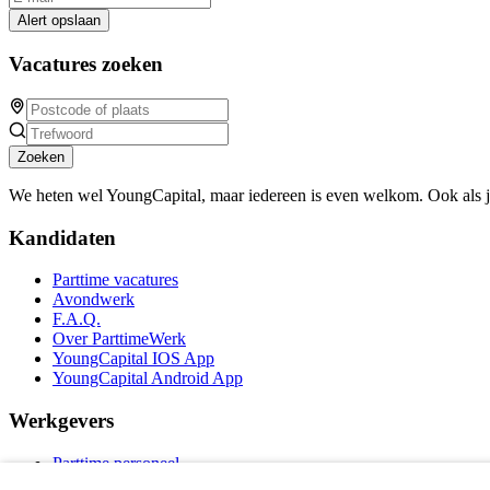
Alert opslaan
Vacatures zoeken
Zoeken
We heten wel YoungCapital, maar iedereen is even welkom. Ook als 
Kandidaten
Parttime vacatures
Avondwerk
F.A.Q.
Over ParttimeWerk
YoungCapital IOS App
YoungCapital Android App
Werkgevers
Parttime personeel
Vacature aanmelden