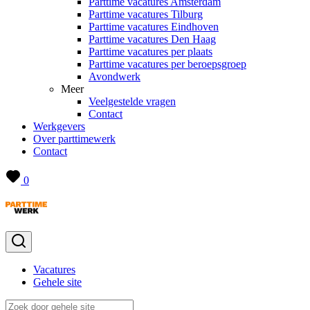
Parttime vacatures Amsterdam
Parttime vacatures Tilburg
Parttime vacatures Eindhoven
Parttime vacatures Den Haag
Parttime vacatures per plaats
Parttime vacatures per beroepsgroep
Avondwerk
Meer
Veelgestelde vragen
Contact
Werkgevers
Over parttimewerk
Contact
0
Vacatures
Gehele site