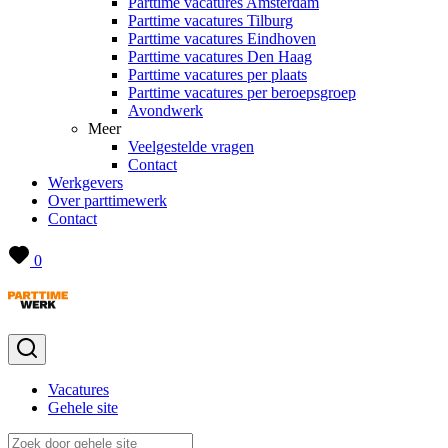
Parttime vacatures Amsterdam
Parttime vacatures Tilburg
Parttime vacatures Eindhoven
Parttime vacatures Den Haag
Parttime vacatures per plaats
Parttime vacatures per beroepsgroep
Avondwerk
Meer
Veelgestelde vragen
Contact
Werkgevers
Over parttimewerk
Contact
0
Vacatures
Gehele site