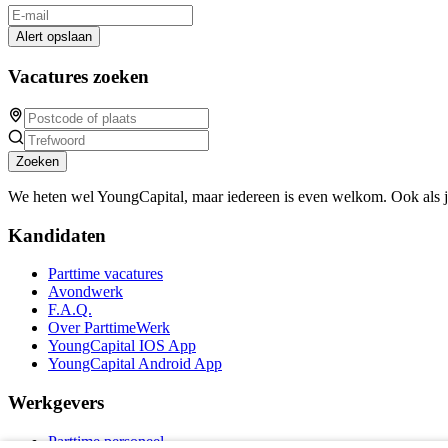
Alert opslaan
Vacatures zoeken
Zoeken
We heten wel YoungCapital, maar iedereen is even welkom. Ook als 
Kandidaten
Parttime vacatures
Avondwerk
F.A.Q.
Over ParttimeWerk
YoungCapital IOS App
YoungCapital Android App
Werkgevers
Parttime personeel