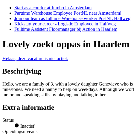
Start as a courier at Jumbo in Amsterdam
Parttime Warehouse Employee PostNL near Amsterdam!
Join our team as fulltime Warehouse worker PostNL Halfweg
Kickstart your career - Logistic Employee in Halfweg
Fulltime Assistent Floormanager bij Action in Haarlem
Lovely zoekt oppas in Haarlem
Helaas, deze vacature is niet actief.
Beschrijving
Hello, we are a family of 3, with a lovely daughter Genevieve who is
milestones. We need a nanny to help on weekdays. Although we work 
motor and speaking skills by playing and talking to her
Extra informatie
Status
Inactief
Opleidingsniveaus