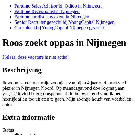
Parttime Sales Advisor bij Odido in Nijmegen
Parttime Receptionist in Nijmegen
Parttime juridisch assistent in Nijmegen
Senior Recruiter gezocht bij YoungCapital Nijmegen
Consultant bij YoungCapital Nijmegen gezocht!
Roos zoekt oppas in Nijmegen
Helaas, deze vacature is niet actief.
Beschrijving
Ik woon samen met mijn zoontje - van bijna 4 jaar oud - met veel
plezier in Nijmegen Noord. Op maandagavond doe ik graag aan
yoga. Dit vind ik erg ontspannend. In het weekend vind ik het
heerlijk af en toe uit eten te gaan. Mijn zoontje houdt van voetbal en
auto's.
Extra informatie
Status