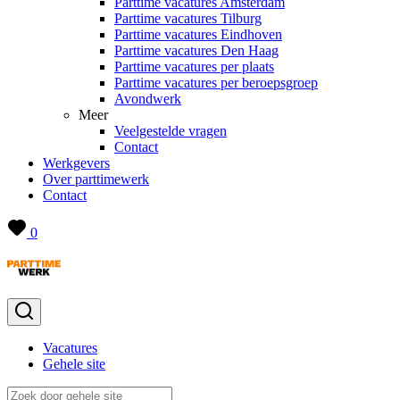
Parttime vacatures Amsterdam
Parttime vacatures Tilburg
Parttime vacatures Eindhoven
Parttime vacatures Den Haag
Parttime vacatures per plaats
Parttime vacatures per beroepsgroep
Avondwerk
Meer
Veelgestelde vragen
Contact
Werkgevers
Over parttimewerk
Contact
0
Vacatures
Gehele site