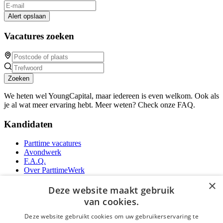
Alert opslaan
Vacatures zoeken
Zoeken
We heten wel YoungCapital, maar iedereen is even welkom. Ook als
je al wat meer ervaring hebt. Meer weten? Check onze FAQ.
Kandidaten
Parttime vacatures
Avondwerk
F.A.Q.
Over ParttimeWerk
YoungCapital IOS App
×
YoungCapital Android App
Deze website maakt gebruik
van cookies.
Werkgevers
Deze website gebruikt cookies om uw gebruikerservaring te