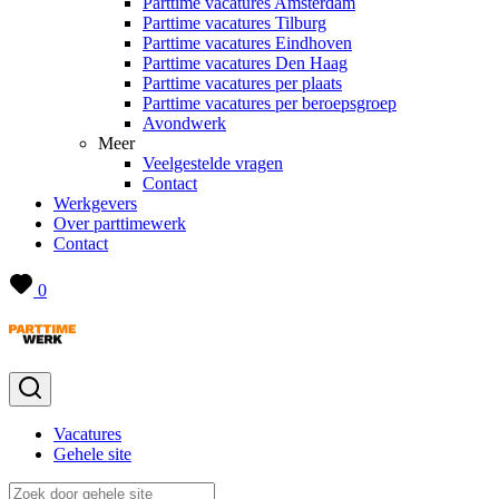
Parttime vacatures Amsterdam
Parttime vacatures Tilburg
Parttime vacatures Eindhoven
Parttime vacatures Den Haag
Parttime vacatures per plaats
Parttime vacatures per beroepsgroep
Avondwerk
Meer
Veelgestelde vragen
Contact
Werkgevers
Over parttimewerk
Contact
0
Vacatures
Gehele site