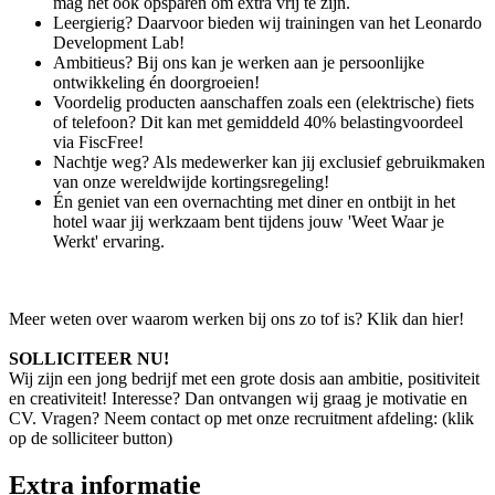
mag het ook opsparen om extra vrij te zijn.
Leergierig? Daarvoor bieden wij trainingen van het Leonardo
Development Lab!
Ambitieus? Bij ons kan je werken aan je persoonlijke
ontwikkeling én doorgroeien!
Voordelig producten aanschaffen zoals een (elektrische) fiets
of telefoon? Dit kan met gemiddeld 40% belastingvoordeel
via FiscFree!
Nachtje weg? Als medewerker kan jij exclusief gebruikmaken
van onze wereldwijde kortingsregeling!
Én geniet van een overnachting met diner en ontbijt in het
hotel waar jij werkzaam bent tijdens jouw 'Weet Waar je
Werkt' ervaring.
Meer weten over waarom werken bij ons zo tof is? Klik dan hier!
SOLLICITEER NU!
Wij zijn een jong bedrijf met een grote dosis aan ambitie, positiviteit
en creativiteit! Interesse? Dan ontvangen wij graag je motivatie en
CV. Vragen? Neem contact op met onze recruitment afdeling: (klik
op de solliciteer button)
Extra informatie