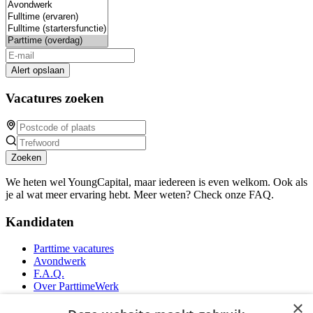
Alert opslaan
Vacatures zoeken
Zoeken
We heten wel YoungCapital, maar iedereen is even welkom. Ook als
je al wat meer ervaring hebt. Meer weten? Check onze FAQ.
Kandidaten
Parttime vacatures
Avondwerk
F.A.Q.
Over ParttimeWerk
YoungCapital IOS App
×
YoungCapital Android App