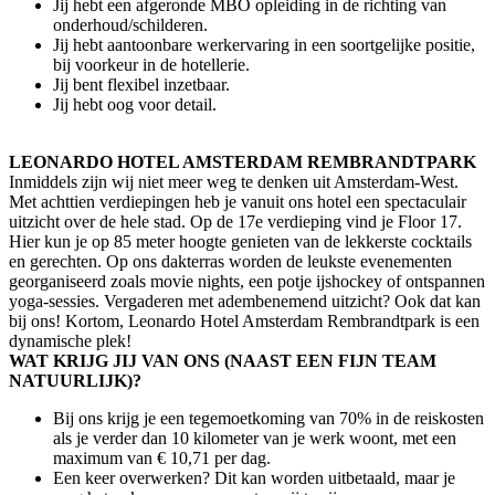
Jij hebt een afgeronde MBO opleiding in de richting van
onderhoud/schilderen.
Jij hebt aantoonbare werkervaring in een soortgelijke positie,
bij voorkeur in de hotellerie.
Jij bent flexibel inzetbaar.
Jij hebt oog voor detail.
LEONARDO HOTEL AMSTERDAM REMBRANDTPARK
Inmiddels zijn wij niet meer weg te denken uit Amsterdam-West.
Met achttien verdiepingen heb je vanuit ons hotel een spectaculair
uitzicht over de hele stad. Op de 17e verdieping vind je Floor 17.
Hier kun je op 85 meter hoogte genieten van de lekkerste cocktails
en gerechten. Op ons dakterras worden de leukste evenementen
georganiseerd zoals movie nights, een potje ijshockey of ontspannen
yoga-sessies. Vergaderen met adembenemend uitzicht? Ook dat kan
bij ons! Kortom, Leonardo Hotel Amsterdam Rembrandtpark is een
dynamische plek!
WAT KRIJG JIJ VAN ONS (NAAST EEN FIJN TEAM
NATUURLIJK)?
Bij ons krijg je een tegemoetkoming van 70% in de reiskosten
als je verder dan 10 kilometer van je werk woont, met een
maximum van € 10,71 per dag.
Een keer overwerken? Dit kan worden uitbetaald, maar je