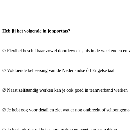
Heb jij het volgende in je sporttas?
Ø Flexibel beschikbaar zowel doordeweeks, als in de weekenden en v
Ø Voldoende beheersing van de Nederlandse ó f Engelse taal
Ø Naast zelfstandig werken kan je ook goed in teamverband werken
Ø Je hebt oog voor detail en ziet wat er nog ontbreekt of schoongem
Ø Je haalt plezier uit het schoonmaken en weet van aanpakken