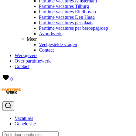
Parttime vacatures Amsterdam
Parttime vacatures Tilburg
Parttime vacatures Eindhoven
Parttime vacatures Den Haag
Parttime vacatures per plaats
Parttime vacatures per beroepsgroep
Avondwerk
Meer
Veelgestelde vragen
Contact
Werkgevers
Over parttimewerk
Contact
0
Vacatures
Gehele site