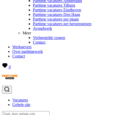
Parttime vacatures Amsterdam
Parttime vacatures Tilburg
Parttime vacatures Eindhoven
Parttime vacatures Den Haag
Parttime vacatures per plaats
Parttime vacatures per beroepsgroep
Avondwerk
Meer
Veelgestelde vragen
Contact
Werkgevers
Over parttimewerk
Contact
0
Vacatures
Gehele site