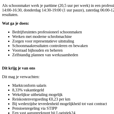
Als schoonmaker werk je parttime (20,5 uur per week) in een profes
14:00-16:30, donderdag 14:30-19:00 (1 uur pauze), zaterdag 06:00-1
resultaten.
Wat ga je doen:
Bedrijfsruimtes professioneel schoonmaken
Werken met moderne schrobmachine
Zorgen voor representatieve uitstraling
Schoonmaakresultaten controleren en bewaken
Voorraad bijhouden en beheren
Zelfstandig plannen van werkzaamheden
Dit krijg je van ons
Dit mag je verwachten:
Marktconform salaris
8,33% vakantiegeld
Wekelijkse uitbetaling mogelijk
Reiskostenvergoeding €0,23 per km
Bij wederzijdse tevredenheid mogelijkheid tot vast contract
Pensioenregeling via STIPP
Een vast aanspreekpunt bij Logistiek24