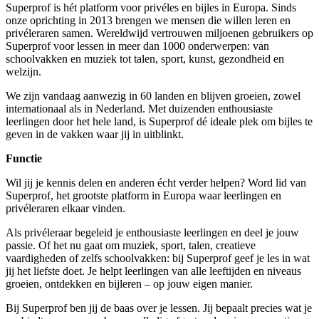
Superprof is hét platform voor privéles en bijles in Europa. Sinds
onze oprichting in 2013 brengen we
mensen die willen leren en
privéleraren samen. Wereldwijd vertrouwen miljoenen gebruikers op
Superprof voor lessen in meer dan 1000 onderwerpen: van
schoolvakken en muziek tot talen, sport,
kunst, gezondheid en
welzijn.
We zijn vandaag aanwezig in 60 landen en blijven groeien, zowel
internationaal als in Nederland. Met
duizenden enthousiaste
leerlingen door het hele land, is Superprof dé ideale plek om bijles te
geven
in de vakken waar jij in uitblinkt.
Functie
Wil jij je kennis delen en anderen écht verder helpen? Word lid van
Superprof, het grootste platform in
Europa waar leerlingen en
privéleraren elkaar vinden.
Als privéleraar begeleid je enthousiaste leerlingen en deel je jouw
passie. Of het nu gaat om muziek,
sport, talen, creatieve
vaardigheden of zelfs schoolvakken: bij Superprof geef je les in wat
jij het liefste
doet. Je helpt leerlingen van alle leeftijden en niveaus
groeien, ontdekken en bijleren – op jouw eigen
manier.
Bij Superprof ben jij de baas over je lessen. Jij bepaalt precies wat je