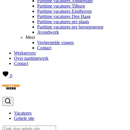
Parttime vacatures Amsterdam
Parttime vacatures Tilburg
Parttime vacatures Eindhoven
Parttime vacatures Den Haag
Parttime vacatures per plaats
Parttime vacatures per beroepsgroep
Avondwerk
Meer
Veelgestelde vragen
Contact
Werkgevers
Over parttimewerk
Contact
0
Vacatures
Gehele site