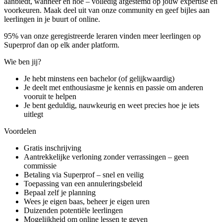
aanbiedt, wanneer en hoe –
volledig afgestemd op jouw expertise en
voorkeuren. Maak deel uit van onze community en geef
bijles aan
leerlingen in je buurt of online.
95% van onze geregistreerde leraren vinden meer leerlingen op
Superprof dan op elk ander platform.
Wie ben jij?
Je hebt minstens een bachelor (of gelijkwaardig)
Je deelt met enthousiasme je kennis en passie om anderen
vooruit te helpen
Je bent geduldig, nauwkeurig en weet precies hoe je iets
uitlegt
Voordelen
Gratis inschrijving
Aantrekkelijke verloning zonder verrassingen – geen
commissie
Betaling via Superprof – snel en veilig
Toepassing van een annuleringsbeleid
Bepaal zelf je planning
Wees je eigen baas, beheer je eigen uren
Duizenden potentiële leerlingen
Mogelijkheid om online lessen te geven