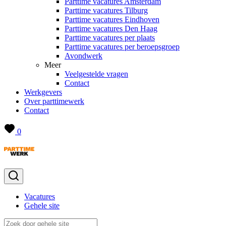
Parttime vacatures Amsterdam
Parttime vacatures Tilburg
Parttime vacatures Eindhoven
Parttime vacatures Den Haag
Parttime vacatures per plaats
Parttime vacatures per beroepsgroep
Avondwerk
Meer
Veelgestelde vragen
Contact
Werkgevers
Over parttimewerk
Contact
0
Vacatures
Gehele site