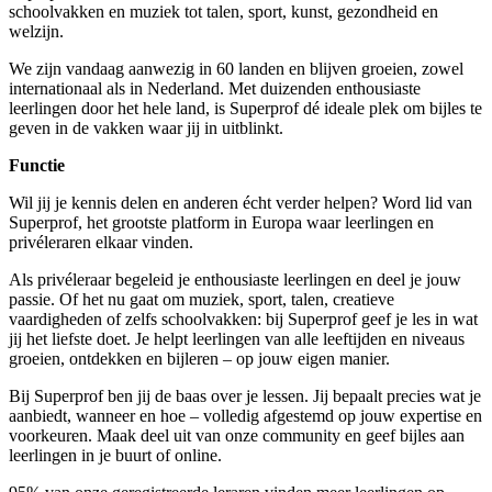
schoolvakken en muziek tot talen, sport,
kunst, gezondheid en
welzijn.
We zijn vandaag aanwezig in 60 landen en blijven groeien, zowel
internationaal als in Nederland. Met
duizenden enthousiaste
leerlingen door het hele land, is Superprof dé ideale plek om bijles te
geven
in de vakken waar jij in uitblinkt.
Functie
Wil jij je kennis delen en anderen écht verder helpen? Word lid van
Superprof, het grootste platform in
Europa waar leerlingen en
privéleraren elkaar vinden.
Als privéleraar begeleid je enthousiaste leerlingen en deel je jouw
passie. Of het nu gaat om muziek,
sport, talen, creatieve
vaardigheden of zelfs schoolvakken: bij Superprof geef je les in wat
jij het liefste
doet. Je helpt leerlingen van alle leeftijden en niveaus
groeien, ontdekken en bijleren – op jouw eigen
manier.
Bij Superprof ben jij de baas over je lessen. Jij bepaalt precies wat je
aanbiedt, wanneer en hoe –
volledig afgestemd op jouw expertise en
voorkeuren. Maak deel uit van onze community en geef
bijles aan
leerlingen in je buurt of online.