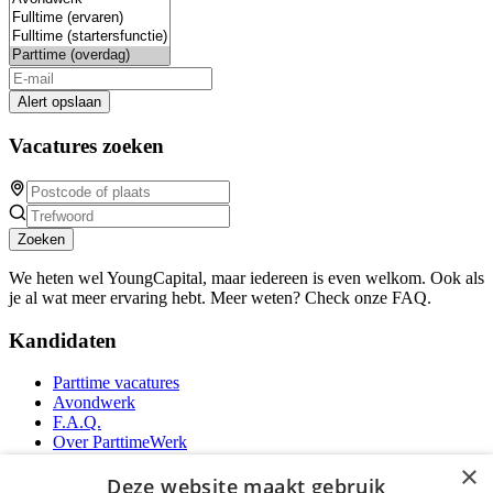
Alert opslaan
Vacatures zoeken
Zoeken
We heten wel YoungCapital, maar iedereen is even welkom. Ook als
je al wat meer ervaring hebt. Meer weten? Check onze FAQ.
Kandidaten
Parttime vacatures
Avondwerk
F.A.Q.
Over ParttimeWerk
YoungCapital IOS App
×
YoungCapital Android App
Deze website maakt gebruik