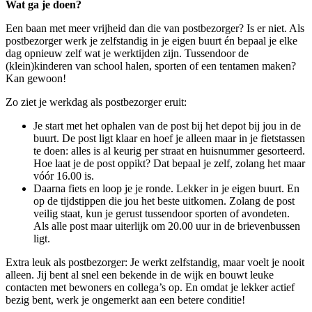
Wat ga je doen?
Een baan met meer vrijheid dan die van postbezorger? Is er niet. Als
postbezorger werk je zelfstandig in je eigen buurt én bepaal je elke
dag opnieuw zelf wat je werktijden zijn. Tussendoor de
(klein)kinderen van school halen, sporten of een tentamen maken?
Kan gewoon!
Zo ziet je werkdag als postbezorger eruit:
Je start met het ophalen van de post bij het depot bij jou in de
buurt. De post ligt klaar en hoef je alleen maar in je fietstassen
te doen: alles is al keurig per straat en huisnummer gesorteerd.
Hoe laat je de post oppikt? Dat bepaal je zelf, zolang het maar
vóór 16.00 is.
Daarna fiets en loop je je ronde. Lekker in je eigen buurt. En
op de tijdstippen die jou het beste uitkomen. Zolang de post
veilig staat, kun je gerust tussendoor sporten of avondeten.
Als alle post maar uiterlijk om 20.00 uur in de brievenbussen
ligt.
Extra leuk als postbezorger: Je werkt zelfstandig, maar voelt je nooit
alleen. Jij bent al snel een bekende in de wijk en bouwt leuke
contacten met bewoners en collega’s op. En omdat je lekker actief
bezig bent, werk je ongemerkt aan een betere conditie!