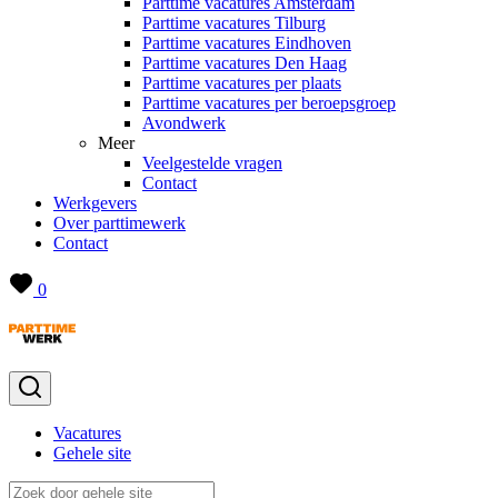
Parttime vacatures Amsterdam
Parttime vacatures Tilburg
Parttime vacatures Eindhoven
Parttime vacatures Den Haag
Parttime vacatures per plaats
Parttime vacatures per beroepsgroep
Avondwerk
Meer
Veelgestelde vragen
Contact
Werkgevers
Over parttimewerk
Contact
0
Vacatures
Gehele site