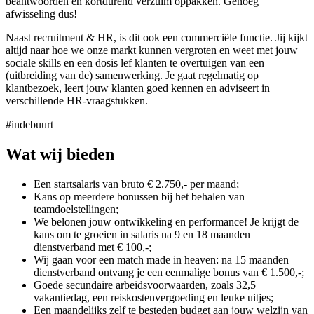
beantwoorden en kortdurend verzuim oppakken. Genoeg
afwisseling dus!
Naast recruitment & HR, is dit ook een commerciële functie. Jij kijkt
altijd naar hoe we onze markt kunnen vergroten en weet met jouw
sociale skills en een dosis lef klanten te overtuigen van een
(uitbreiding van de) samenwerking. Je gaat regelmatig op
klantbezoek, leert jouw klanten goed kennen en adviseert in
verschillende HR-vraagstukken.
#indebuurt
Wat wij bieden
Een startsalaris van bruto € 2.750,- per maand;
Kans op meerdere bonussen bij het behalen van
teamdoelstellingen;
We belonen jouw ontwikkeling en performance! Je krijgt de
kans om te groeien in salaris na 9 en 18 maanden
dienstverband met € 100,-;
Wij gaan voor een match made in heaven: na 15 maanden
dienstverband ontvang je een eenmalige bonus van € 1.500,-;
Goede secundaire arbeidsvoorwaarden, zoals 32,5
vakantiedag, een reiskostenvergoeding en leuke uitjes;
Een maandelijks zelf te besteden budget aan jouw welzijn van