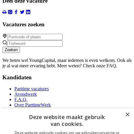
Deel deze vacature
Vacatures zoeken
Zoeken
We heten wel YoungCapital, maar iedereen is even welkom. Ook als
je al wat meer ervaring hebt. Meer weten? Check onze FAQ.
Kandidaten
Parttime vacatures
Avondwerk
F.A.Q.
Over ParttimeWerk
YoungCapital IOS App
×
YoungCapital Android App
Deze website maakt gebruik
van cookies.
Werkgevers
Deze website gebruikt cookies om uw gebruikerservaring te