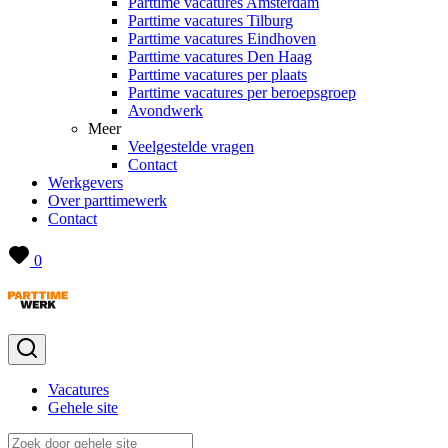
Parttime vacatures Amsterdam
Parttime vacatures Tilburg
Parttime vacatures Eindhoven
Parttime vacatures Den Haag
Parttime vacatures per plaats
Parttime vacatures per beroepsgroep
Avondwerk
Meer
Veelgestelde vragen
Contact
Werkgevers
Over parttimewerk
Contact
0
Vacatures
Gehele site