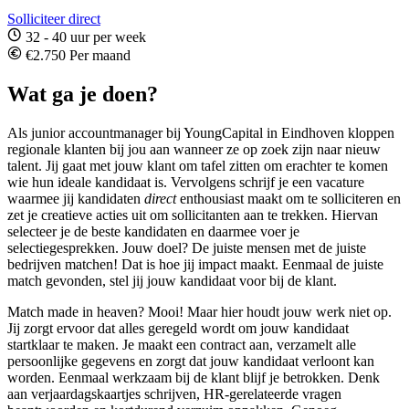
Solliciteer direct
32 - 40 uur per week
€2.750 Per maand
Wat ga je doen?
Als junior accountmanager bij YoungCapital in Eindhoven kloppen
regionale klanten bij jou aan wanneer ze op zoek zijn naar nieuw
talent. Jij gaat met jouw klant om tafel zitten om erachter te komen
wie hun ideale kandidaat is. Vervolgens schrijf je een vacature
waarmee jij kandidaten
direct
enthousiast maakt om te solliciteren en
zet je creatieve acties uit om sollicitanten aan te trekken. Hiervan
selecteer je de beste kandidaten en daarmee voer je
selectiegesprekken. Jouw doel? De juiste mensen met de juiste
bedrijven matchen! Dat is hoe jij impact maakt. Eenmaal de juiste
match gevonden, stel jij jouw kandidaat voor bij de klant.
Match made in heaven? Mooi! Maar hier houdt jouw werk niet op.
Jij zorgt ervoor dat alles geregeld wordt om jouw kandidaat
startklaar te maken. Je maakt een contract aan, verzamelt alle
persoonlijke gegevens en zorgt dat jouw kandidaat verloont kan
worden. Eenmaal werkzaam bij de klant blijf je betrokken. Denk
aan verjaardagskaartjes schrijven, HR-gerelateerde vragen