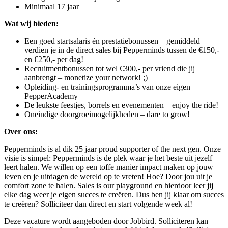
Minimaal 17 jaar
Wat wij bieden:
Een goed startsalaris én prestatiebonussen – gemiddeld
verdien je in de direct sales bij Pepperminds tussen de €150,-
en €250,- per dag!
Recruitmentbonussen tot wel €300,- per vriend die jij
aanbrengt – monetize your network! ;)
Opleiding- en trainingsprogramma’s van onze eigen
PepperAcademy
De leukste feestjes, borrels en evenementen – enjoy the ride!
Oneindige doorgroeimogelijkheden – dare to grow!
Over ons:
Pepperminds is al dik 25 jaar proud supporter of the next gen. Onze
visie is simpel: Pepperminds is de plek waar je het beste uit jezelf
leert halen. We willen op een toffe manier impact maken op jouw
leven en je uitdagen de wereld op te vreten! Hoe? Door jou uit je
comfort zone te halen. Sales is our playground en hierdoor leer jij
elke dag weer je eigen succes te creëren. Dus ben jij klaar om succes
te creëren? Solliciteer dan direct en start volgende week al!
Deze vacature wordt aangeboden door Jobbird. Solliciteren kan