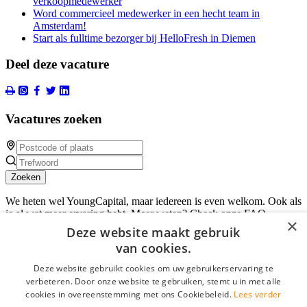
verkoopmedewerker
Word commercieel medewerker in een hecht team in
Amsterdam!
Start als fulltime bezorger bij HelloFresh in Diemen
Deel deze vacature
Vacatures zoeken
Zoeken
We heten wel YoungCapital, maar iedereen is even welkom. Ook als
je al wat meer ervaring hebt. Meer weten? Check onze FAQ.
×
Deze website maakt gebruik
Kandidaten
van cookies.
Parttime vacatures
Deze website gebruikt cookies om uw gebruikerservaring te
Avondwerk
verbeteren. Door onze website te gebruiken, stemt u in met alle
F.A.Q.
cookies in overeenstemming met ons Cookiebeleid.
Lees verder
Over ParttimeWerk