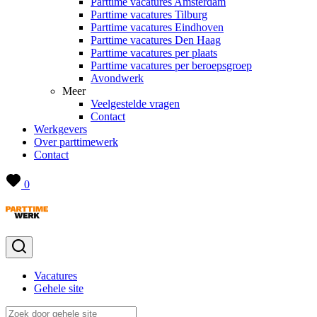
Parttime vacatures Amsterdam
Parttime vacatures Tilburg
Parttime vacatures Eindhoven
Parttime vacatures Den Haag
Parttime vacatures per plaats
Parttime vacatures per beroepsgroep
Avondwerk
Meer
Veelgestelde vragen
Contact
Werkgevers
Over parttimewerk
Contact
0
Vacatures
Gehele site