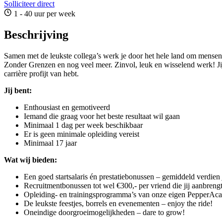
Solliciteer direct
1 - 40 uur per week
Beschrijving
Samen met de leukste collega’s werk je door het hele land om mensen
Zonder Grenzen en nog veel meer. Zinvol, leuk en wisselend werk! Jij b
carrière profijt van hebt.
Jij bent:
Enthousiast en gemotiveerd
Iemand die graag voor het beste resultaat wil gaan
Minimaal 1 dag per week beschikbaar
Er is geen minimale opleiding vereist
Minimaal 17 jaar
Wat wij bieden:
Een goed startsalaris én prestatiebonussen – gemiddeld verdien 
Recruitmentbonussen tot wel €300,- per vriend die jij aanbreng
Opleiding- en trainingsprogramma’s van onze eigen PepperA
De leukste feestjes, borrels en evenementen – enjoy the ride!
Oneindige doorgroeimogelijkheden – dare to grow!