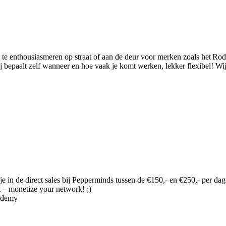
 te enthousiasmeren op straat of aan de deur voor merken zoals het Ro
epaalt zelf wanneer en hoe vaak je komt werken, lekker flexibel! Wij le
je in de direct sales bij Pepperminds tussen de €150,- en €250,- per dag
t – monetize your network! ;)
cademy