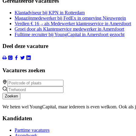
Gerelateerde vacatures
Klantadviseur bij KPN in Rotterdam
Magazijnmedewerker bij FedEx in omgeving Nieuwegein
Verdien € 16 ,- als Medewerker klantenservice in Amersfoort
Groei door als Klantenservice medewerker in Amersfoort
Fulltime recruiter bij YoungCapital in Amersfoort gezocht
Deel deze vacature
Vacatures zoeken
Zoeken
We heten wel YoungCapital, maar iedereen is even welkom. Ook als 
Kandidaten
Parttime vacatures
Avondwerk