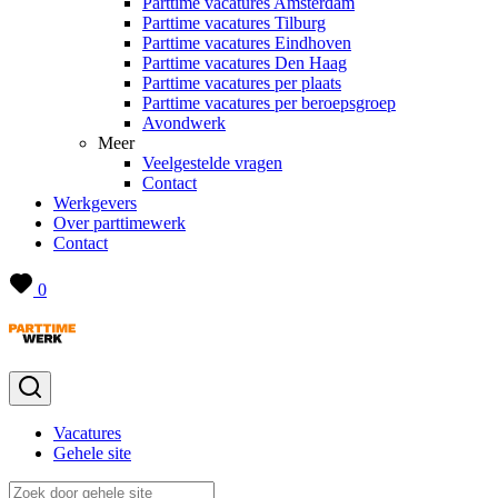
Parttime vacatures Amsterdam
Parttime vacatures Tilburg
Parttime vacatures Eindhoven
Parttime vacatures Den Haag
Parttime vacatures per plaats
Parttime vacatures per beroepsgroep
Avondwerk
Meer
Veelgestelde vragen
Contact
Werkgevers
Over parttimewerk
Contact
0
Vacatures
Gehele site