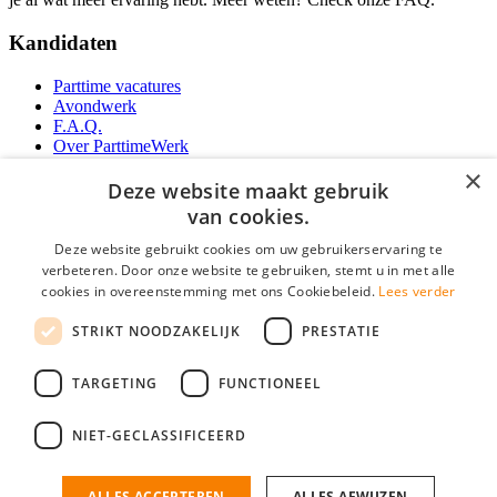
Kandidaten
Parttime vacatures
Avondwerk
F.A.Q.
Over ParttimeWerk
YoungCapital IOS App
×
YoungCapital Android App
Deze website maakt gebruik
van cookies.
Werkgevers
Deze website gebruikt cookies om uw gebruikerservaring te
verbeteren. Door onze website te gebruiken, stemt u in met alle
Parttime personeel
cookies in overeenstemming met ons Cookiebeleid.
Lees verder
Vacature aanmelden
Bereken uw tarief
STRIKT NOODZAKELIJK
PRESTATIE
Partners
Contact
TARGETING
FUNCTIONEEL
Social
NIET-GECLASSIFICEERD
ALLES ACCEPTEREN
ALLES AFWIJZEN