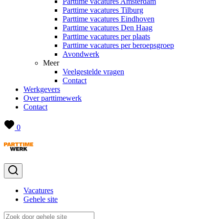
Parttime vacatures Amsterdam
Parttime vacatures Tilburg
Parttime vacatures Eindhoven
Parttime vacatures Den Haag
Parttime vacatures per plaats
Parttime vacatures per beroepsgroep
Avondwerk
Meer
Veelgestelde vragen
Contact
Werkgevers
Over parttimewerk
Contact
0
Vacatures
Gehele site