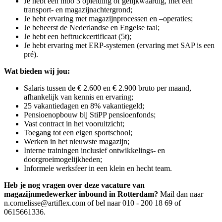
Je hebt een mbo 3 opleiding of gelijkwaardig, met een
transport- en magazijnachtergrond;
Je hebt ervaring met magazijnprocessen en –operaties;
Je beheerst de Nederlandse en Engelse taal;
Je hebt een heftruckcertificaat (5t);
Je hebt ervaring met ERP-systemen (ervaring met SAP is een
pré).
Wat bieden wij jou:
Salaris tussen de € 2.600 en € 2.900 bruto per maand,
afhankelijk van kennis en ervaring;
25 vakantiedagen en 8% vakantiegeld;
Pensioenopbouw bij StiPP pensioenfonds;
Vast contract in het vooruitzicht;
Toegang tot een eigen sportschool;
Werken in het nieuwste magazijn;
Interne trainingen inclusief ontwikkelings- en
doorgroeimogelijkheden;
Informele werksfeer in een klein en hecht team.
Heb je nog vragen over deze vacature van
magazijnmedewerker inbound in Rotterdam?
Mail dan naar
n.cornelisse@artiflex.com of bel naar 010 - 200 18 69 of
0615661336.