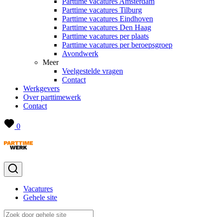
Parttime vacatures Amsterdam
Parttime vacatures Tilburg
Parttime vacatures Eindhoven
Parttime vacatures Den Haag
Parttime vacatures per plaats
Parttime vacatures per beroepsgroep
Avondwerk
Meer
Veelgestelde vragen
Contact
Werkgevers
Over parttimewerk
Contact
0
Vacatures
Gehele site