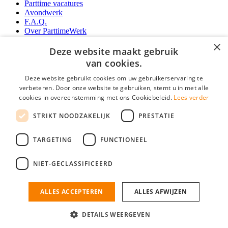
Parttime vacatures
Avondwerk
F.A.Q.
Over ParttimeWerk
YoungCapital IOS App
×
YoungCapital Android App
Deze website maakt gebruik
van cookies.
Werkgevers
Deze website gebruikt cookies om uw gebruikerservaring te
verbeteren. Door onze website te gebruiken, stemt u in met alle
Parttime personeel
cookies in overeenstemming met ons Cookiebeleid.
Lees verder
Vacature aanmelden
Bereken uw tarief
STRIKT NOODZAKELIJK
PRESTATIE
Partners
Contact
TARGETING
FUNCTIONEEL
Social
NIET-GECLASSIFICEERD
ALLES ACCEPTEREN
ALLES AFWIJZEN
ParttimeWerk.nl is onderdeel van YoungCapital • © 2026 • KvK nr: 34199416 •
Algemene voorwaarden
•
Privacy
Contact
•
YoungCapital score
DETAILS WEERGEVEN
4.3 - 3366 reviews