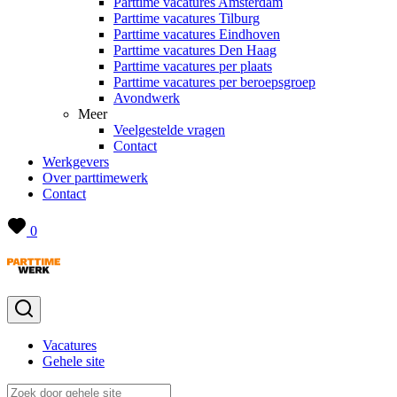
Parttime vacatures Amsterdam
Parttime vacatures Tilburg
Parttime vacatures Eindhoven
Parttime vacatures Den Haag
Parttime vacatures per plaats
Parttime vacatures per beroepsgroep
Avondwerk
Meer
Veelgestelde vragen
Contact
Werkgevers
Over parttimewerk
Contact
0
Vacatures
Gehele site