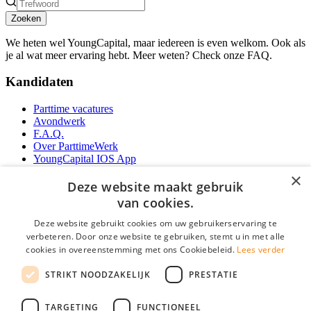
Zoeken
We heten wel YoungCapital, maar iedereen is even welkom. Ook als
je al wat meer ervaring hebt. Meer weten? Check onze FAQ.
Kandidaten
Parttime vacatures
Avondwerk
F.A.Q.
Over ParttimeWerk
YoungCapital IOS App
YoungCapital Android App
×
Deze website maakt gebruik
Werkgevers
van cookies.
Deze website gebruikt cookies om uw gebruikerservaring te
Parttime personeel
verbeteren. Door onze website te gebruiken, stemt u in met alle
Vacature aanmelden
cookies in overeenstemming met ons Cookiebeleid.
Lees verder
Bereken uw tarief
Partners
STRIKT NOODZAKELIJK
PRESTATIE
Contact
Social
TARGETING
FUNCTIONEEL