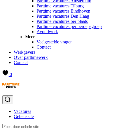
Parttime vacatures Amsterdam
Parttime vacatures Tilburg
Parttime vacatures Eindhoven
Parttime vacatures Den Haag
Parttime vacatures per plaats
Parttime vacatures per beroepsgroep
Avondwerk
Meer
Veelgestelde vragen
Contact
Werkgevers
Over parttimewerk
Contact
0
Vacatures
Gehele site