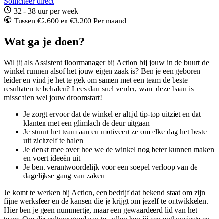
Solliciteer direct
32 - 38 uur per week
Tussen €2.600 en €3.200 Per maand
Wat ga je doen?
Wil jij als Assistent floormanager bij Action bij jouw in de buurt de
winkel runnen alsof het jouw eigen zaak is? Ben je een geboren
leider en vind je het te gek om samen met een team de beste
resultaten te behalen? Lees dan snel verder, want deze baan is
misschien wel jouw droomstart!
Je zorgt ervoor dat de winkel er altijd tip-top uitziet en dat
klanten met een glimlach de deur uitgaan
Je stuurt het team aan en motiveert ze om elke dag het beste
uit zichzelf te halen
Je denkt mee over hoe we de winkel nog beter kunnen maken
en voert ideeën uit
Je bent verantwoordelijk voor een soepel verloop van de
dagelijkse gang van zaken
Je komt te werken bij Action, een bedrijf dat bekend staat om zijn
fijne werksfeer en de kansen die je krijgt om jezelf te ontwikkelen.
Hier ben je geen nummertje, maar een gewaardeerd lid van het
team. Om die cultuur goed aan te vullen ben jij een enthousiaste en