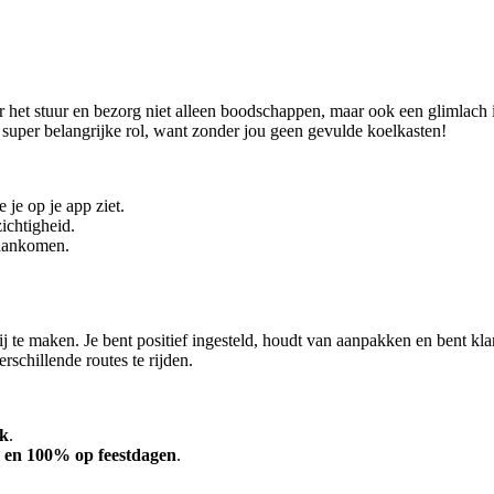
 het stuur en bezorg niet alleen boodschappen, maar ook een glimlach 
 super belangrijke rol, want zonder jou geen gevulde koelkasten!
je op je app ziet.
ichtigheid.
 aankomen.
 te maken. Je bent positief ingesteld, houdt van aanpakken en bent klan
rschillende routes te rijden.
ek
.
 en 100% op feestdagen
.