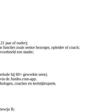
 21 jaar of ouder);
functies zoals senior bezorger, opleider of coach;
jvoorbeeld een studie;
riode bij 60+ gewerkte uren).
 via de Jumbo.com-app.
logen, coaches en leefstijlexperts.
jbewijs B;