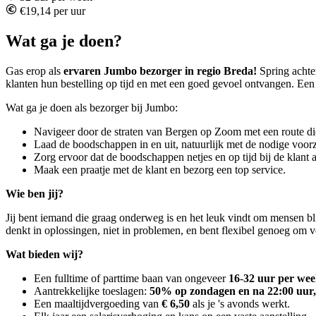
€19,14 per uur
Wat ga je doen?
Gas erop als
ervaren
Jumbo bezorger in regio Breda!
Spring achter
klanten hun bestelling op tijd en met een goed gevoel ontvangen. Een
Wat ga je doen als bezorger bij Jumbo:
Navigeer door de straten van Bergen op Zoom met een route die 
Laad de boodschappen in en uit, natuurlijk met de nodige voorz
Zorg ervoor dat de boodschappen netjes en op tijd bij de klant
Maak een praatje met de klant en bezorg een top service.
Wie ben jij?
Jij bent iemand die graag onderweg is en het leuk vindt om mensen blij
denkt in oplossingen, niet in problemen, en bent flexibel genoeg om ve
Wat bieden wij?
Een fulltime of parttime baan van ongeveer
16
-
32 uur per we
Aantrekkelijke toeslagen:
50% op zondagen en na 22:00 uur,
Een maaltijdvergoeding van
€ 6,50
als je 's avonds werkt.