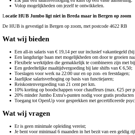
Elk jaar een salarisverhoging en kans op een vaste aanstelling.
Volop mogelijkheden om jezelf te ontwikkelen.
L
ocatie HUB Jumbo ligt niet in Breda maar in Bergen op zoom
De HUB is gevestigd in Bergen op zoom, met postcode 4622 RB
Wat wij bieden
Een all-in salaris van € 19,14 per uur inclusief vakantiegeld (bij
Een langdurige baan met mogelijkheden om door te groeien naar 
Flexibele werktijden die gemakkelijk te combineren zijn met bi
Een gedeeltelijke maaltijdvergoeding bij late shifts van € 6,50;
Toeslagen voor werk na 22:00 uur en op zon- en feestdagen;
Jaarlijkse salarisverhoging op basis van functiejaren;
Reiskostenvergoeding van 21 cent per km.
10% korting op boodschappen voor chauffeurs (max. €25 per pe
20% minder Jumbo Extra's-punten nodig voor gratis producten
Toegang tot OpenUp voor gesprekken met gecertificeerde psycho
Wat wij vragen
Er is geen minimale opleiding vereist;
Je bent voor minimaal 6 maanden in het bezit van een geldig ri