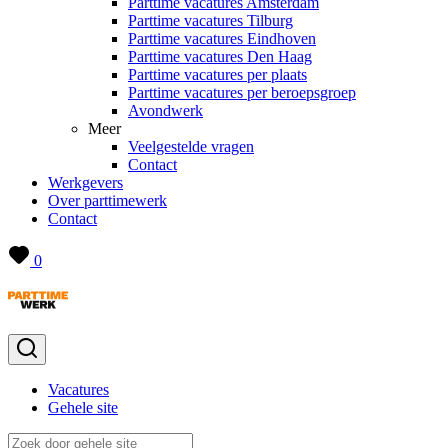
Parttime vacatures Amsterdam
Parttime vacatures Tilburg
Parttime vacatures Eindhoven
Parttime vacatures Den Haag
Parttime vacatures per plaats
Parttime vacatures per beroepsgroep
Avondwerk
Meer
Veelgestelde vragen
Contact
Werkgevers
Over parttimewerk
Contact
0
Vacatures
Gehele site