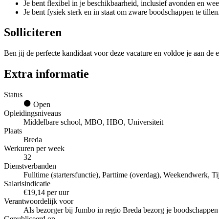
Je bent flexibel in je beschikbaarheid, inclusief avonden en we
Je bent fysiek sterk en in staat om zware boodschappen te tillen
Solliciteren
Ben jij de perfecte kandidaat voor deze vacature en voldoe je aan de e
Extra informatie
Status
Open
Opleidingsniveaus
Middelbare school, MBO, HBO, Universiteit
Plaats
Breda
Werkuren per week
32
Dienstverbanden
Fulltime (startersfunctie), Parttime (overdag), Weekendwerk, Tij
Salarisindicatie
€19,14 per uur
Verantwoordelijk voor
Als bezorger bij Jumbo in regio Breda bezorg je boodschappen m
Gepubliceerd op