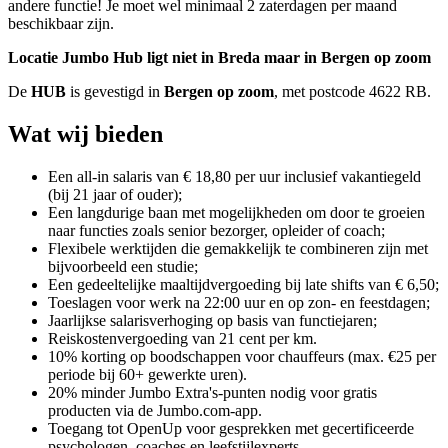
andere functie! Je moet wel minimaal 2 zaterdagen per maand
beschikbaar zijn.
Locatie Jumbo Hub ligt niet in Breda maar in Bergen op zoom
De
HUB
is gevestigd in
Bergen op zoom
, met postcode 4622 RB.
Wat wij bieden
Een all-in salaris van € 18,80 per uur inclusief vakantiegeld
(bij 21 jaar of ouder);
Een langdurige baan met mogelijkheden om door te groeien
naar functies zoals senior bezorger, opleider of coach;
Flexibele werktijden die gemakkelijk te combineren zijn met
bijvoorbeeld een studie;
Een gedeeltelijke maaltijdvergoeding bij late shifts van € 6,50;
Toeslagen voor werk na 22:00 uur en op zon- en feestdagen;
Jaarlijkse salarisverhoging op basis van functiejaren;
Reiskostenvergoeding van 21 cent per km.
10% korting op boodschappen voor chauffeurs (max. €25 per
periode bij 60+ gewerkte uren).
20% minder Jumbo Extra's-punten nodig voor gratis
producten via de Jumbo.com-app.
Toegang tot OpenUp voor gesprekken met gecertificeerde
psychologen, coaches en leefstijlexperts.