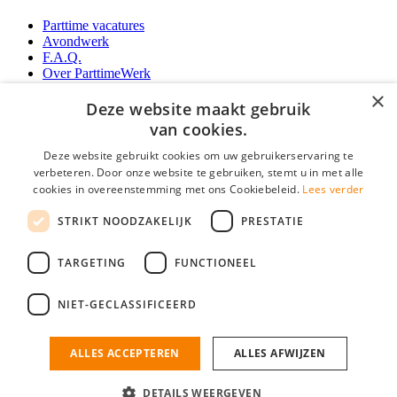
Parttime vacatures
Avondwerk
F.A.Q.
Over ParttimeWerk
YoungCapital IOS App
×
YoungCapital Android App
Deze website maakt gebruik
van cookies.
Werkgevers
Deze website gebruikt cookies om uw gebruikerservaring te
verbeteren. Door onze website te gebruiken, stemt u in met alle
Parttime personeel
cookies in overeenstemming met ons Cookiebeleid.
Lees verder
Vacature aanmelden
Bereken uw tarief
STRIKT NOODZAKELIJK
PRESTATIE
Partners
Contact
TARGETING
FUNCTIONEEL
Social
NIET-GECLASSIFICEERD
ALLES ACCEPTEREN
ALLES AFWIJZEN
ParttimeWerk.nl is onderdeel van YoungCapital • © 2026 • KvK nr: 34199416 •
Algemene voorwaarden
•
Privacy
Contact
•
YoungCapital score
DETAILS WEERGEVEN
4.3 - 3366 reviews