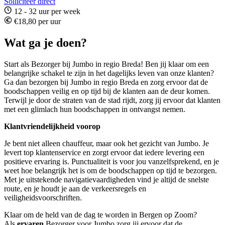
Solliciteer direct
12 - 32 uur per week
€18,80 per uur
Wat ga je doen?
Start als Bezorger bij Jumbo in regio Breda! Ben jij klaar om een
belangrijke schakel te zijn in het dagelijks leven van onze klanten?
Ga dan bezorgen bij Jumbo in regio Breda en zorg ervoor dat de
boodschappen veilig en op tijd bij de klanten aan de deur komen.
Terwijl je door de straten van de stad rijdt, zorg jij ervoor dat klanten
met een glimlach hun boodschappen in ontvangst nemen.
Klantvriendelijkheid voorop
Je bent niet alleen chauffeur, maar ook het gezicht van Jumbo. Je
levert top klantenservice en zorgt ervoor dat iedere levering een
positieve ervaring is. Punctualiteit is voor jou vanzelfsprekend, en je
weet hoe belangrijk het is om de boodschappen op tijd te bezorgen.
Met je uitstekende navigatievaardigheden vind je altijd de snelste
route, en je houdt je aan de verkeersregels en
veiligheidsvoorschriften.
Klaar om de held van de dag te worden in Bergen op Zoom?
Als
ervaren
Bezorger voor Jumbo zorg jij ervoor dat de