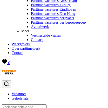
Parttime vacatures Amsterdam
Parttime vacatures Tilburg
Parttime vacatures Eindhoven
Parttime vacatures Den Haag
Parttime vacatures per plaats
Parttime vacatures per beroepsgroep
Avondwerk
Meer
Veelgestelde vragen
Contact
Werkgevers
Over parttimewerk
Contact
0
Vacatures
Gehele site