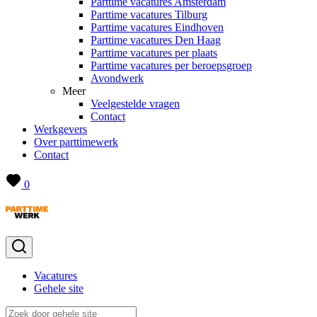
Parttime vacatures Amsterdam
Parttime vacatures Tilburg
Parttime vacatures Eindhoven
Parttime vacatures Den Haag
Parttime vacatures per plaats
Parttime vacatures per beroepsgroep
Avondwerk
Meer
Veelgestelde vragen
Contact
Werkgevers
Over parttimewerk
Contact
0
Vacatures
Gehele site