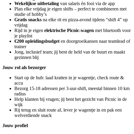
Wekelijkse uitbetaling
van salaris én fooi via de app
Plan elke vrijdag je eigen shifts – perfect te combineren met
studie of hobby’s
Gratis snacks
na elke rit en pizza-avond tijdens “shift 4” op
vrijdag
Rijd in je eigen
elektrische Picnic-wagen
met bluetooth voor
je playlist
€200 opleidingsbudget
en doorgroeikansen naar teamlead of
trainer
Jong, inclusief team; jij bent de held van de buurt en maakt
gezinnen blij
Jouw rol als bezorger
Start op de hub: laad kratten in je wagentje, check route &
accu
Bezorg 15-18 adressen per 3-uur-shift, meestal binnen 10 km
radius
Help klanten bij vragen; jij bent het gezicht van Picnic in de
wijk
Rij terug en sluit route af, lever je wagentje in en pak een
welverdiende snack
Jouw profiel