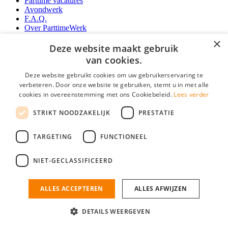
Parttime vacatures
Avondwerk
F.A.Q.
Over ParttimeWerk
YoungCapital IOS App
×
YoungCapital Android App
Deze website maakt gebruik
van cookies.
Werkgevers
Deze website gebruikt cookies om uw gebruikerservaring te
verbeteren. Door onze website te gebruiken, stemt u in met alle
Parttime personeel
cookies in overeenstemming met ons Cookiebeleid.
Lees verder
Vacature aanmelden
Bereken uw tarief
STRIKT NOODZAKELIJK
PRESTATIE
Partners
Contact
TARGETING
FUNCTIONEEL
Social
NIET-GECLASSIFICEERD
ALLES ACCEPTEREN
ALLES AFWIJZEN
ParttimeWerk.nl is onderdeel van YoungCapital • © 2026 • KvK nr: 34199416 •
Algemene voorwaarden
•
Privacy
Contact
•
YoungCapital score
DETAILS WEERGEVEN
4.3 - 3366 reviews