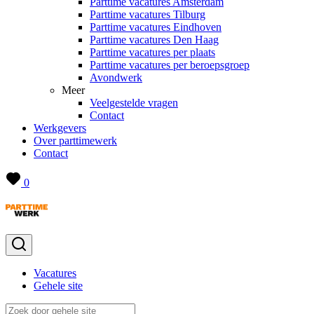
Parttime vacatures Amsterdam
Parttime vacatures Tilburg
Parttime vacatures Eindhoven
Parttime vacatures Den Haag
Parttime vacatures per plaats
Parttime vacatures per beroepsgroep
Avondwerk
Meer
Veelgestelde vragen
Contact
Werkgevers
Over parttimewerk
Contact
0
Vacatures
Gehele site