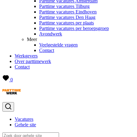
Parttime vacatures Amsterdam
Parttime vacatures Tilburg
Parttime vacatures Eindhoven
Parttime vacatures Den Haag
Parttime vacatures per plaats
Parttime vacatures per beroepsgroep
Avondwerk
Meer
Veelgestelde vragen
Contact
Werkgevers
Over parttimewerk
Contact
0
Vacatures
Gehele site