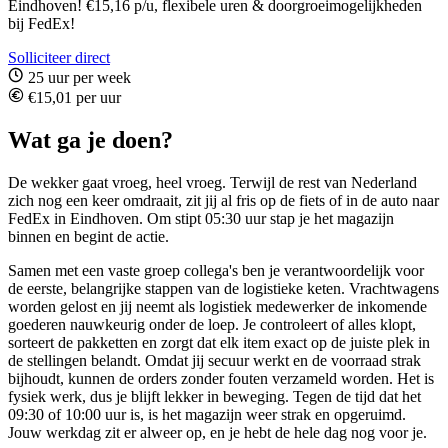
Eindhoven! €15,16 p/u, flexibele uren & doorgroeimogelijkheden
bij FedEx!
Solliciteer direct
25 uur per week
€15,01 per uur
Wat ga je doen?
De wekker gaat vroeg, heel vroeg. Terwijl de rest van Nederland
zich nog een keer omdraait, zit jij al fris op de fiets of in de auto naar
FedEx in Eindhoven. Om stipt 05:30 uur stap je het magazijn
binnen en begint de actie.
Samen met een vaste groep collega's ben je verantwoordelijk voor
de eerste, belangrijke stappen van de logistieke keten. Vrachtwagens
worden gelost en jij neemt als logistiek medewerker de inkomende
goederen nauwkeurig onder de loep. Je controleert of alles klopt,
sorteert de pakketten en zorgt dat elk item exact op de juiste plek in
de stellingen belandt. Omdat jij secuur werkt en de voorraad strak
bijhoudt, kunnen de orders zonder fouten verzameld worden. Het is
fysiek werk, dus je blijft lekker in beweging. Tegen de tijd dat het
09:30 of 10:00 uur is, is het magazijn weer strak en opgeruimd.
Jouw werkdag zit er alweer op, en je hebt de hele dag nog voor je.