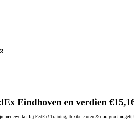
6!
Ex Eindhoven en verdien €15,1
ijn medewerker bij FedEx! Training, flexibele uren & doorgroeimogeli