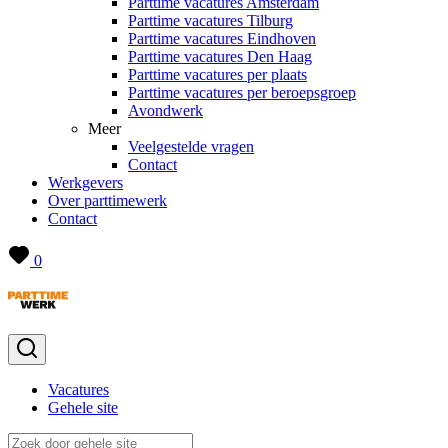
Parttime vacatures Amsterdam
Parttime vacatures Tilburg
Parttime vacatures Eindhoven
Parttime vacatures Den Haag
Parttime vacatures per plaats
Parttime vacatures per beroepsgroep
Avondwerk
Meer
Veelgestelde vragen
Contact
Werkgevers
Over parttimewerk
Contact
0
Vacatures
Gehele site