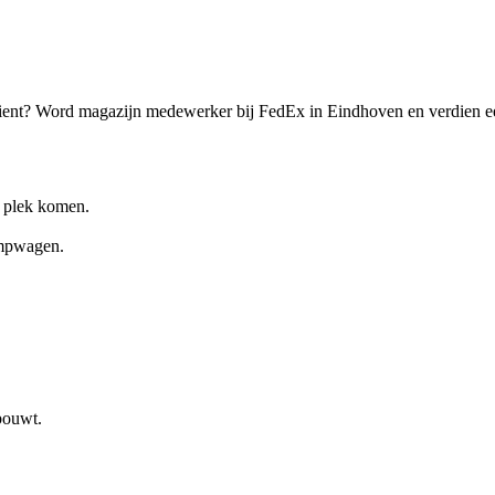
rdient? Word magazijn medewerker bij FedEx in Eindhoven en verdien ee
e plek komen.
ompwagen.
bouwt.