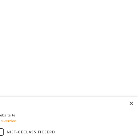
×
ebsite te
es verder
NIET-GECLASSIFICEERD