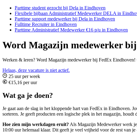
Parttime student gezocht bij Dela in Eindhoven
Flexibele bijbaan Administratief Medewerker DELA in Eindh
Parttime support medewerker bij Dela in Eindhoven
Fulltime Recruiter in Eindhoven
Parttime Administratief Medewerker €16 p/u in Eindhoven
Word Magazijn medewerker bij
Werken & leren? Word Magazijn medewerker bij FedEx Eindhoven! €15
Helaas, deze vacature is niet actief.
25 uur per week
€15,16 per uur
Wat ga je doen?
Je gaat aan de slag in het kloppende hart van FedEx in Eindhoven. Jou
sorteren. Je geeft producten een logische plek in het magazijn, houd
Hoe zien mijn werkdagen eruit?
Als Magazijn Medewerker werk je va
10:00 uur helemaal klaar. Dit geeft je veel vrijheid voor de rest van je