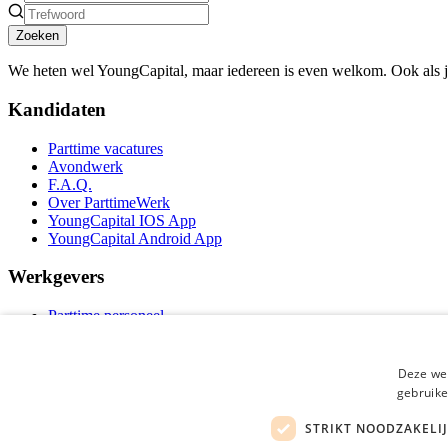
Zoeken
We heten wel YoungCapital, maar iedereen is even welkom. Ook als 
Kandidaten
Parttime vacatures
Avondwerk
F.A.Q.
Over ParttimeWerk
YoungCapital IOS App
YoungCapital Android App
Werkgevers
Parttime personeel
Vacature aanmelden
Bereken uw tarief
Partners
Deze web
Contact
gebruike
Social
STRIKT NOODZAKELI