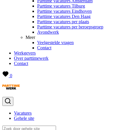
Parttime vacatures Amsterdam
Parttime vacatures Tilburg
Parttime vacatures Eindhoven
Parttime vacatures Den Haag
Parttime vacatures per plaats
Parttime vacatures per beroepsgroep
Avondwerk
Meer
Veelgestelde vragen
Contact
Werkgevers
Over parttimewerk
Contact
0
Vacatures
Gehele site