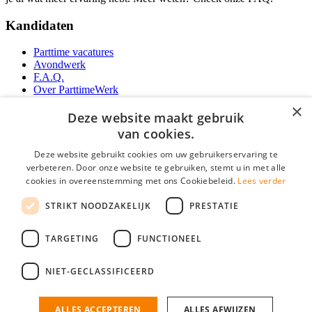
Kandidaten
Parttime vacatures
Avondwerk
F.A.Q.
Over ParttimeWerk
YoungCapital IOS App
×
YoungCapital Android App
Deze website maakt gebruik
van cookies.
Werkgevers
Deze website gebruikt cookies om uw gebruikerservaring te
verbeteren. Door onze website te gebruiken, stemt u in met alle
Parttime personeel
cookies in overeenstemming met ons Cookiebeleid.
Lees verder
Vacature aanmelden
Bereken uw tarief
STRIKT NOODZAKELIJK
PRESTATIE
Partners
Contact
TARGETING
FUNCTIONEEL
Social
NIET-GECLASSIFICEERD
ALLES ACCEPTEREN
ALLES AFWIJZEN