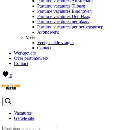
Parttime vacatures Amsterdam
Parttime vacatures Tilburg
Parttime vacatures Eindhoven
Parttime vacatures Den Haag
Parttime vacatures per plaats
Parttime vacatures per beroepsgroep
Avondwerk
Meer
Veelgestelde vragen
Contact
Werkgevers
Over parttimewerk
Contact
0
Vacatures
Gehele site