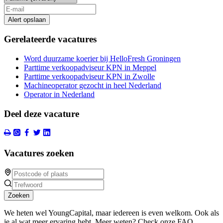
Alert opslaan
Gerelateerde vacatures
Word duurzame koerier bij HelloFresh Groningen
Parttime verkoopadviseur KPN in Meppel
Parttime verkoopadviseur KPN in Zwolle
Machineoperator gezocht in heel Nederland
Operator in Nederland
Deel deze vacature
Vacatures zoeken
Zoeken
We heten wel YoungCapital, maar iedereen is even welkom. Ook als
je al wat meer ervaring hebt. Meer weten? Check onze FAQ.