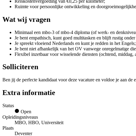
Reiskostenvergoeding van €0,25 per kilometer;
Ruimte voor persoonlijke ontwikkeling en doorgroeimogelijkhede
Wat wij vragen
Minimaal een mbo-3 of mbo-4 diploma (of werk- en denknivea
Je bent empathisch, kunt goed multitasken en blijft rustig onder
Je spreekt vloeiend Nederlands en kunt je redden in het Engels;
Je bent niet afhankelijk van het OV vanwege onregelmatige die
Flexibel inzetbaar voor wisselende diensten (ochtend, middag, 
Solliciteren
Ben jij de perfecte kandidaat voor deze vacature en voldoe je aan de e
Extra informatie
Status
Open
Opleidingsniveaus
MBO, HBO, Universiteit
Plaats
Deventer