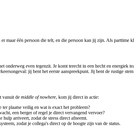
r maar één persoon die telt, en die persoon kan jij zijn. Als parttime 
het onderweg even tegenzit. Je komt terecht in een hecht en energiek tea
ersongeval: jij bent het eerste aanspreekpunt. Jij bent de rustige stem i
t vanuit de
middle of nowhere
, kom jij direct in actie:
e ter plaatse veilig en wat is exact het probleem?
acht, een berger of regel je direct vervangend vervoer?
de hulp arriveert, zodat de stress direct afneemt.
systeem, zodat je collega's direct op de hoogte zijn van de status.