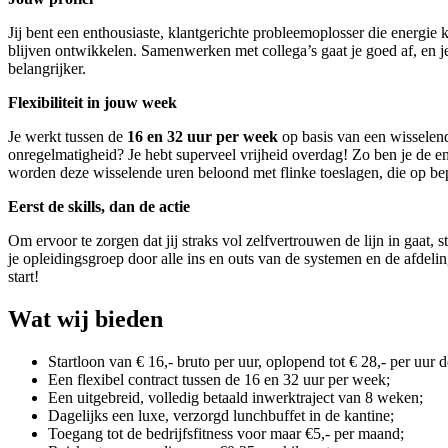
Jij bent een enthousiaste, klantgerichte probleemoplosser die energie kr
blijven ontwikkelen. Samenwerken met collega’s gaat je goed af, en je 
belangrijker.
Flexibiliteit in jouw week
Je werkt tussen de
16 en 32 uur per week
op basis van een wisselend
onregelmatigheid? Je hebt superveel vrijheid overdag! Zo ben je de en
worden deze wisselende uren beloond met flinke toeslagen, die op b
Eerst de skills, dan de actie
Om ervoor te zorgen dat jij straks vol zelfvertrouwen de lijn in gaat, 
je opleidingsgroep door alle ins en outs van de systemen en de afdeli
start!
Wat wij bieden
Startloon van € 16,- bruto per uur, oplopend tot € 28,- per uu
Een flexibel contract tussen de 16 en 32 uur per week;
Een uitgebreid, volledig betaald inwerktraject van 8 weken;
Dagelijks een luxe, verzorgd lunchbuffet in de kantine;
Toegang tot de bedrijfsfitness voor maar €5,- per maand;