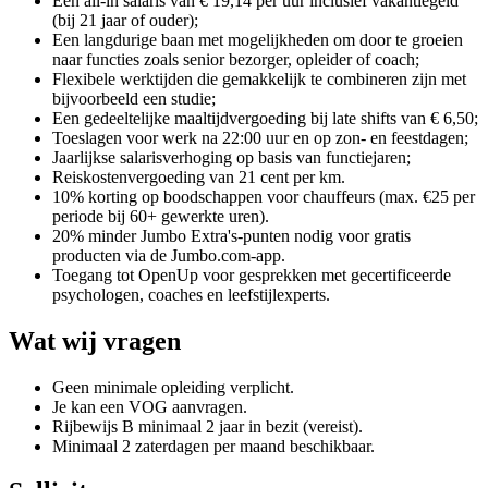
Een all-in salaris van € 19,14 per uur inclusief vakantiegeld
(bij 21 jaar of ouder);
Een langdurige baan met mogelijkheden om door te groeien
naar functies zoals senior bezorger, opleider of coach;
Flexibele werktijden die gemakkelijk te combineren zijn met
bijvoorbeeld een studie;
Een gedeeltelijke maaltijdvergoeding bij late shifts van € 6,50;
Toeslagen voor werk na 22:00 uur en op zon- en feestdagen;
Jaarlijkse salarisverhoging op basis van functiejaren;
Reiskostenvergoeding van 21 cent per km.
10% korting op boodschappen voor chauffeurs (max. €25 per
periode bij 60+ gewerkte uren).
20% minder Jumbo Extra's-punten nodig voor gratis
producten via de Jumbo.com-app.
Toegang tot OpenUp voor gesprekken met gecertificeerde
psychologen, coaches en leefstijlexperts.
Wat wij vragen
Geen minimale opleiding verplicht.
Je kan een VOG aanvragen.
Rijbewijs B minimaal 2 jaar in bezit (vereist).
Minimaal 2 zaterdagen per maand beschikbaar.