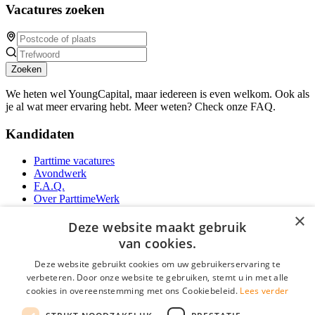
Vacatures zoeken
Zoeken
We heten wel YoungCapital, maar iedereen is even welkom. Ook als
je al wat meer ervaring hebt. Meer weten? Check onze FAQ.
Kandidaten
Parttime vacatures
Avondwerk
F.A.Q.
Over ParttimeWerk
YoungCapital IOS App
×
YoungCapital Android App
Deze website maakt gebruik
van cookies.
Werkgevers
Deze website gebruikt cookies om uw gebruikerservaring te
verbeteren. Door onze website te gebruiken, stemt u in met alle
Parttime personeel
cookies in overeenstemming met ons Cookiebeleid.
Lees verder
Vacature aanmelden
Bereken uw tarief