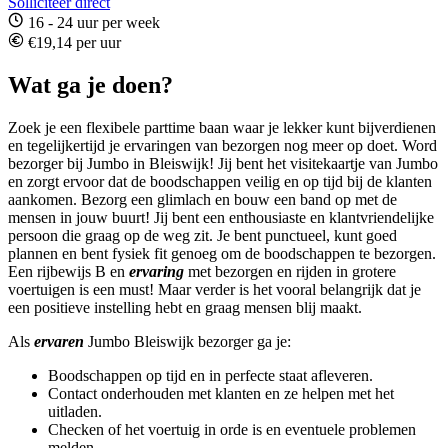
Solliciteer direct
16 - 24 uur per week
€19,14 per uur
Wat ga je doen?
Zoek je een flexibele parttime baan waar je lekker kunt bijverdienen
en tegelijkertijd je ervaringen van bezorgen nog meer op doet. Word
bezorger bij Jumbo in Bleiswijk! Jij bent het visitekaartje van Jumbo
en zorgt ervoor dat de boodschappen veilig en op tijd bij de klanten
aankomen. Bezorg een glimlach en bouw een band op met de
mensen in jouw buurt!
Jij bent een enthousiaste en klantvriendelijke
persoon die graag op de weg zit. Je bent punctueel, kunt goed
plannen en bent fysiek fit genoeg om de boodschappen te bezorgen.
Een rijbewijs B en
ervaring
met bezorgen en rijden in grotere
voertuigen is een must! Maar verder is het vooral belangrijk dat je
een positieve instelling hebt en graag mensen blij maakt.
Als
ervaren
Jumbo Bleiswijk bezorger ga je:
Boodschappen op tijd en in perfecte staat afleveren.
Contact onderhouden met klanten en ze helpen met het
uitladen.
Checken of het voertuig in orde is en eventuele problemen
melden.