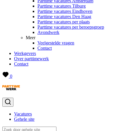
Parttime vacatures Amsterdam
Parttime vacatures Tilburg
Parttime vacatures Eindhoven
Parttime vacatures Den Haag
Parttime vacatures per plaats
Parttime vacatures per beroepsgroep
Avondwerk
Meer
Veelgestelde vragen
Contact
Werkgevers
Over parttimewerk
Contact
0
Vacatures
Gehele site