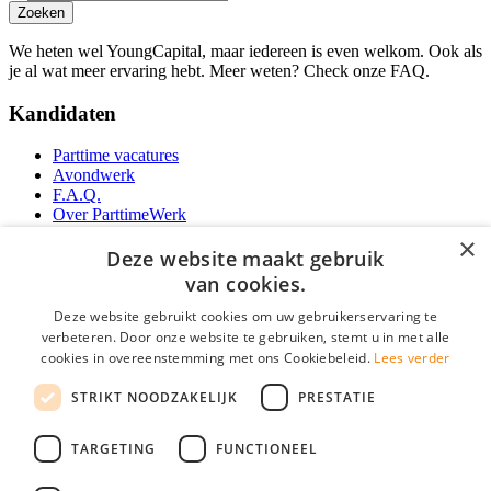
Zoeken
We heten wel YoungCapital, maar iedereen is even welkom. Ook als
je al wat meer ervaring hebt. Meer weten? Check onze FAQ.
Kandidaten
Parttime vacatures
Avondwerk
F.A.Q.
Over ParttimeWerk
YoungCapital IOS App
×
YoungCapital Android App
Deze website maakt gebruik
van cookies.
Werkgevers
Deze website gebruikt cookies om uw gebruikerservaring te
verbeteren. Door onze website te gebruiken, stemt u in met alle
Parttime personeel
cookies in overeenstemming met ons Cookiebeleid.
Lees verder
Vacature aanmelden
Bereken uw tarief
STRIKT NOODZAKELIJK
PRESTATIE
Partners
Contact
TARGETING
FUNCTIONEEL
Social