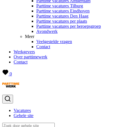
Parttime vacatures Amsterdam
Parttime vacatures Tilburg
Parttime vacatures Eindhoven
Parttime vacatures Den Haag
Parttime vacatures per plaats
Parttime vacatures per beroepsgroep
Avondwerk
Meer
Veelgestelde vragen
Contact
Werkgevers
Over parttimewerk
Contact
0
Vacatures
Gehele site