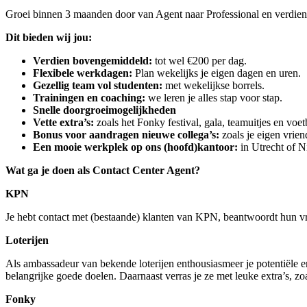
Groei binnen 3 maanden door van Agent naar Professional en verdie
Dit bieden wij jou:
Verdien bovengemiddeld:
tot wel €200 per dag.
Flexibele werkdagen:
Plan wekelijks je eigen dagen en uren.
Gezellig team vol studenten:
met wekelijkse borrels.
Trainingen en coaching:
we leren je alles stap voor stap.
Snelle doorgroeimogelijkheden
Vette extra’s:
zoals het Fonky festival, gala, teamuitjes en voet
Bonus voor aandragen nieuwe collega’s:
zoals je eigen vrien
Een mooie werkplek op ons (hoofd)kantoor:
in Utrecht of 
Wat ga je doen als Contact Center Agent?
KPN
Je hebt contact met (bestaande) klanten van KPN, beantwoordt hun vr
Loterijen
Als ambassadeur van bekende loterijen enthousiasmeer je potentiële e
belangrijke goede doelen. Daarnaast verras je ze met leuke extra’s, zoa
Fonky