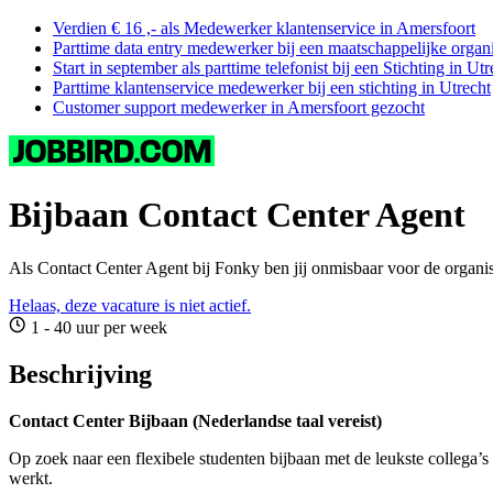
Verdien € 16 ,- als Medewerker klantenservice in Amersfoort
Parttime data entry medewerker bij een maatschappelijke organi
Start in september als parttime telefonist bij een Stichting in Utr
Parttime klantenservice medewerker bij een stichting in Utrecht
Customer support medewerker in Amersfoort gezocht
Bijbaan Contact Center Agent
Als Contact Center Agent bij Fonky ben jij onmisbaar voor de organis
Helaas, deze vacature is niet actief.
1 - 40 uur per week
Beschrijving
Contact Center Bijbaan (Nederlandse taal vereist)
Op zoek naar een flexibele studenten bijbaan met de leukste collega’s
werkt.