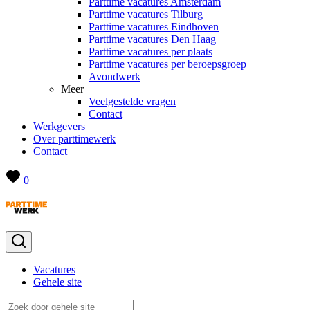
Parttime vacatures Amsterdam
Parttime vacatures Tilburg
Parttime vacatures Eindhoven
Parttime vacatures Den Haag
Parttime vacatures per plaats
Parttime vacatures per beroepsgroep
Avondwerk
Meer
Veelgestelde vragen
Contact
Werkgevers
Over parttimewerk
Contact
0
Vacatures
Gehele site