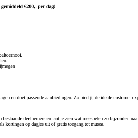
n
gemiddeld €200,- per dag!
baltoernooi.
den.
Nijmegen
agen en doet passende aanbiedingen. Zo bied jij de ideale customer ex
n bestaande deelnemers en laat je zien wat meespelen zo bijzonder maa
ls kortingen op dagjes uit of gratis toegang tot musea.