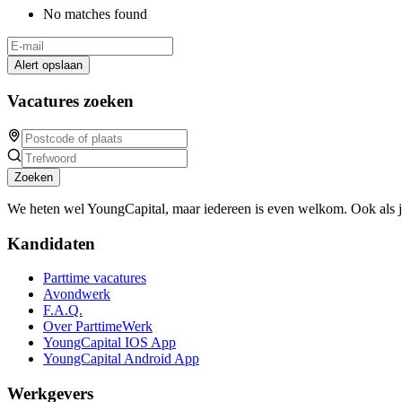
No matches found
Alert opslaan
Vacatures zoeken
Zoeken
We heten wel YoungCapital, maar iedereen is even welkom. Ook als 
Kandidaten
Parttime vacatures
Avondwerk
F.A.Q.
Over ParttimeWerk
YoungCapital IOS App
YoungCapital Android App
Werkgevers