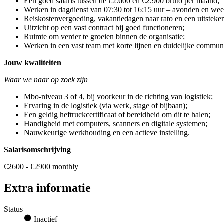
Een goed salaris tussen de €2.600 en €2.900 bruto per maand;
Werken in dagdienst van 07:30 tot 16:15 uur – avonden en wee
Reiskostenvergoeding, vakantiedagen naar rato en een uitsteke
Uitzicht op een vast contract bij goed functioneren;
Ruimte om verder te groeien binnen de organisatie;
Werken in een vast team met korte lijnen en duidelijke communi
Jouw kwaliteiten
Waar we naar op zoek zijn
Mbo-niveau 3 of 4, bij voorkeur in de richting van logistiek;
Ervaring in de logistiek (via werk, stage of bijbaan);
Een geldig heftruckcertificaat of bereidheid om dit te halen;
Handigheid met computers, scanners en digitale systemen;
Nauwkeurige werkhouding en een actieve instelling.
Salarisomschrijving
€2600 - €2900 monthly
Extra informatie
Status
Inactief