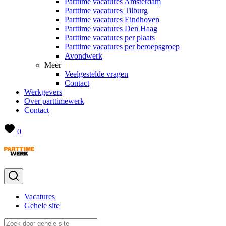
Parttime vacatures Amsterdam
Parttime vacatures Tilburg
Parttime vacatures Eindhoven
Parttime vacatures Den Haag
Parttime vacatures per plaats
Parttime vacatures per beroepsgroep
Avondwerk
Meer
Veelgestelde vragen
Contact
Werkgevers
Over parttimewerk
Contact
0
Vacatures
Gehele site