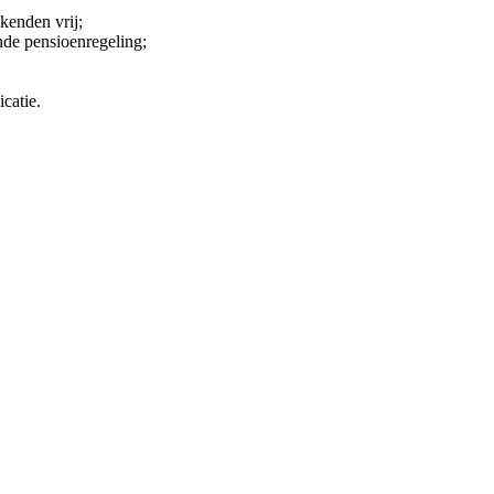
kenden vrij;
nde pensioenregeling;
catie.