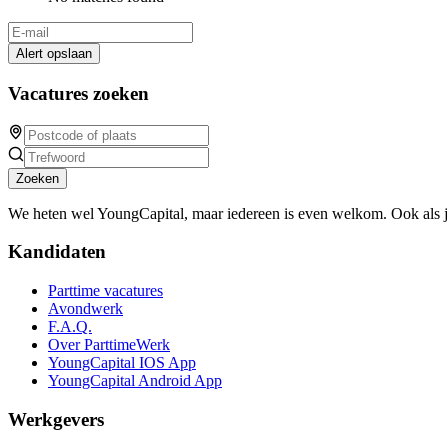
Alert opslaan
Vacatures zoeken
Zoeken
We heten wel YoungCapital, maar iedereen is even welkom. Ook als 
Kandidaten
Parttime vacatures
Avondwerk
F.A.Q.
Over ParttimeWerk
YoungCapital IOS App
YoungCapital Android App
Werkgevers