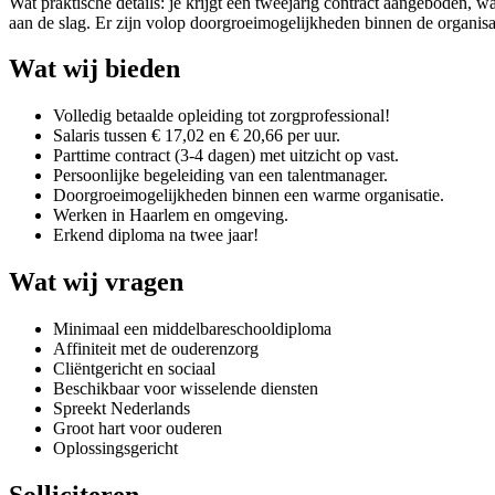
Wat praktische details: je krijgt een tweejarig contract aangeboden, 
aan de slag. Er zijn volop doorgroeimogelijkheden binnen de organisa
Wat wij bieden
Volledig betaalde opleiding tot zorgprofessional!
Salaris tussen € 17,02 en € 20,66 per uur.
Parttime contract (3-4 dagen) met uitzicht op vast.
Persoonlijke begeleiding van een talentmanager.
Doorgroeimogelijkheden binnen een warme organisatie.
Werken in Haarlem en omgeving.
Erkend diploma na twee jaar!
Wat wij vragen
Minimaal een middelbareschooldiploma
Affiniteit met de ouderenzorg
Cliëntgericht en sociaal
Beschikbaar voor wisselende diensten
Spreekt Nederlands
Groot hart voor ouderen
Oplossingsgericht