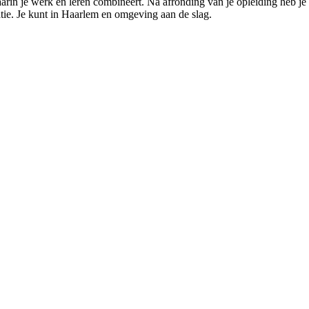
waarin je werk en leren combineert. Na afronding van je opleiding heb 
tie. Je kunt in Haarlem en omgeving aan de slag.