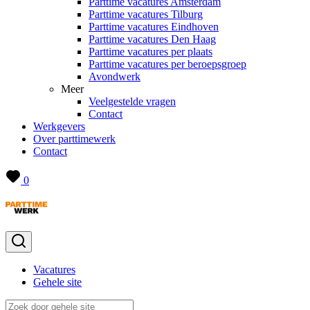
Parttime vacatures Amsterdam
Parttime vacatures Tilburg
Parttime vacatures Eindhoven
Parttime vacatures Den Haag
Parttime vacatures per plaats
Parttime vacatures per beroepsgroep
Avondwerk
Meer
Veelgestelde vragen
Contact
Werkgevers
Over parttimewerk
Contact
0
Vacatures
Gehele site