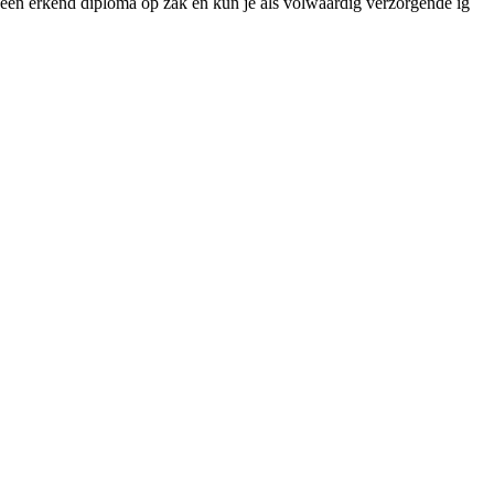
je een erkend diploma op zak en kun je als volwaardig verzorgende ig