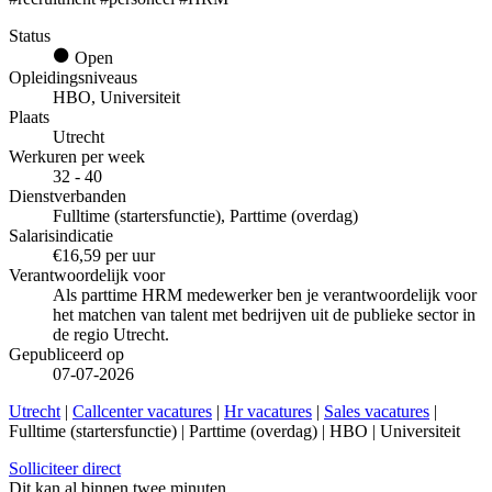
Status
Open
Opleidingsniveaus
HBO, Universiteit
Plaats
Utrecht
Werkuren per week
32 - 40
Dienstverbanden
Fulltime (startersfunctie), Parttime (overdag)
Salarisindicatie
€16,59 per uur
Verantwoordelijk voor
Als parttime HRM medewerker ben je verantwoordelijk voor
het matchen van talent met bedrijven uit de publieke sector in
de regio Utrecht.
Gepubliceerd op
07-07-2026
Utrecht
|
Callcenter vacatures
|
Hr vacatures
|
Sales vacatures
|
Fulltime (startersfunctie) | Parttime (overdag) | HBO | Universiteit
Solliciteer direct
Dit kan al binnen twee minuten