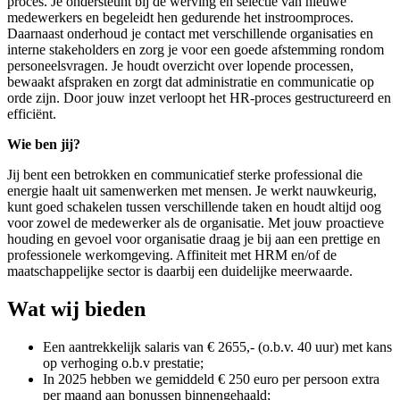
proces. Je ondersteunt bij de werving en selectie van nieuwe
medewerkers en begeleidt hen gedurende het instroomproces.
Daarnaast onderhoud je contact met verschillende organisaties en
interne stakeholders en zorg je voor een goede afstemming rondom
personeelsvragen. Je houdt overzicht over lopende processen,
bewaakt afspraken en zorgt dat administratie en communicatie op
orde zijn. Door jouw inzet verloopt het HR-proces gestructureerd en
efficiënt.
Wie ben jij?
Jij bent een betrokken en communicatief sterke professional die
energie haalt uit samenwerken met mensen. Je werkt nauwkeurig,
kunt goed schakelen tussen verschillende taken en houdt altijd oog
voor zowel de medewerker als de organisatie. Met jouw proactieve
houding en gevoel voor organisatie draag je bij aan een prettige en
professionele werkomgeving. Affiniteit met HRM en/of de
maatschappelijke sector is daarbij een duidelijke meerwaarde.
Wat wij bieden
Een aantrekkelijk salaris van € 2655,- (o.b.v. 40 uur) met kans
op verhoging o.b.v prestatie;
In 2025 hebben we gemiddeld € 250 euro per persoon extra
per maand aan bonussen binnengehaald;