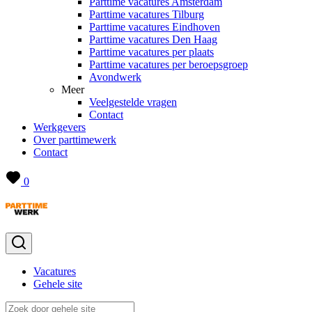
Parttime vacatures Amsterdam
Parttime vacatures Tilburg
Parttime vacatures Eindhoven
Parttime vacatures Den Haag
Parttime vacatures per plaats
Parttime vacatures per beroepsgroep
Avondwerk
Meer
Veelgestelde vragen
Contact
Werkgevers
Over parttimewerk
Contact
0
Vacatures
Gehele site