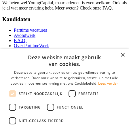
We heten wel YoungCapital, maar iedereen is even welkom. Ook als
je al wat meer ervaring hebt. Meer weten? Check onze FAQ.
Kandidaten
Parttime vacatures
Avondwerk
F.A.Q.
Over ParttimeWerk
YoungCapital IOS App
×
YoungCapital Android App
Deze website maakt gebruik
van cookies.
Werkgevers
Deze website gebruikt cookies om uw gebruikerservaring te
verbeteren. Door onze website te gebruiken, stemt u in met alle
Parttime personeel
cookies in overeenstemming met ons Cookiebeleid.
Lees verder
Vacature aanmelden
Bereken uw tarief
STRIKT NOODZAKELIJK
PRESTATIE
Partners
Contact
TARGETING
FUNCTIONEEL
Social
NIET-GECLASSIFICEERD