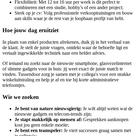
Flexibiliteit: Met 12 tot 16 uur per week is dit perfect te
combineren met een studie, hobby's of een ander project;
Sterk op je cv: Volg professionele verkooptrainingen en bouw
aan skills waar je de rest van je loopbaan profijt van hebt.
Hoe jouw dag eruitziet
In plaats van enkel producten afrekenen, duik jij in het verhaal van
de klant. Je stelt de juiste vragen, ontdekt waar de behoefte ligt en
vertaalt ingewikkelde techniek naar een helder advies.
Of iemand nu zoekt naar de nieuwste smartphone, glasvezelinternet
of slimme gadgets voor in huis: jij weet exact de juiste match te
vinden. Tussendoor zorg je samen met je collega's voor een strakke
winkeluitstraling en help je af en toe bij korte administratieve
telefoontjes.
Wie we zoeken
Je bent van nature nieuwsgierig:
Je wilt altijd weten wat de
nieuwste gadgets en telecom-trends zijn;
Je stapt makkelijk op mensen af:
Gesprekken aanknopen
kost jou geen enkele moeite;
Je bent een teamspeler:
Je viert successen graag samen met
je collega's;