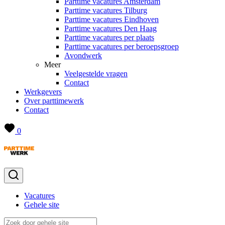
Parttime vacatures Amsterdam
Parttime vacatures Tilburg
Parttime vacatures Eindhoven
Parttime vacatures Den Haag
Parttime vacatures per plaats
Parttime vacatures per beroepsgroep
Avondwerk
Meer
Veelgestelde vragen
Contact
Werkgevers
Over parttimewerk
Contact
0
Vacatures
Gehele site